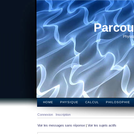
Parcou
Physiq
HOME
PHYSIQUE
CALCUL
PHILOSOPHIE
Connexion
Inscription
Voir les messages sans réponse
|
Voir les sujets actifs