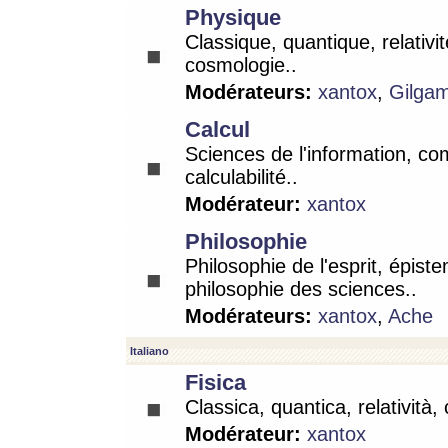
Physique
Classique, quantique, relativit
cosmologie..
Modérateurs:
xantox
,
Gilga
Calcul
Sciences de l'information, co
calculabilité..
Modérateur:
xantox
Philosophie
Philosophie de l'esprit, épist
philosophie des sciences..
Modérateurs:
xantox
,
Ache
Italiano
Fisica
Classica, quantica, relatività,
Modérateur:
xantox