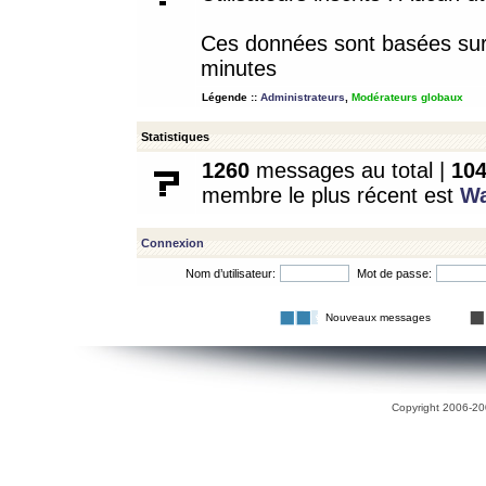
Ces données sont basées sur l
minutes
Légende ::
Administrateurs
,
Modérateurs globaux
Statistiques
1260
messages au total |
10
membre le plus récent est
W
Connexion
Nom d’utilisateur:
Mot de passe:
Nouveaux messages
Copyright 2006-200