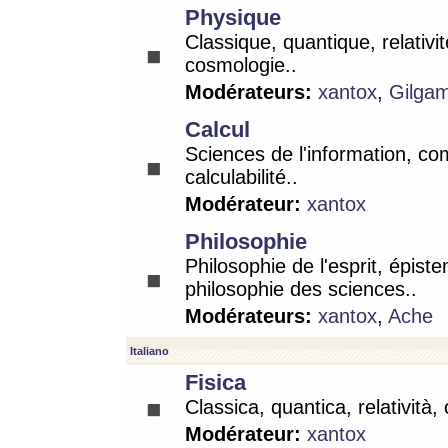
Physique
Classique, quantique, relativit
cosmologie..
Modérateurs:
xantox
,
Gilga
Calcul
Sciences de l'information, co
calculabilité..
Modérateur:
xantox
Philosophie
Philosophie de l'esprit, épist
philosophie des sciences..
Modérateurs:
xantox
,
Ache
Italiano
Fisica
Classica, quantica, relatività,
Modérateur:
xantox