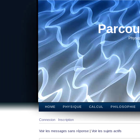
Parcou
Physiq
HOME
PHYSIQUE
CALCUL
PHILOSOPHIE
Connexion
Inscription
Voir les messages sans réponse
|
Voir les sujets actifs