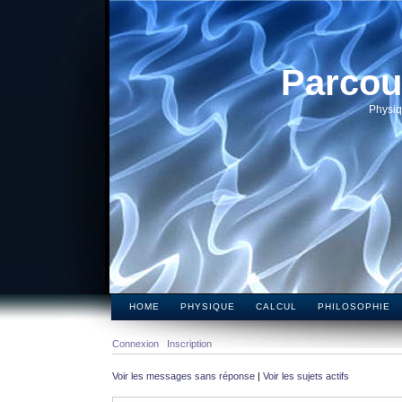
Parcou
Physiq
HOME
PHYSIQUE
CALCUL
PHILOSOPHIE
Connexion
Inscription
Voir les messages sans réponse
|
Voir les sujets actifs