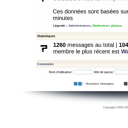
Ces données sont basées sur l
minutes
Légende ::
Administrateurs
,
Modérateurs globaux
Statistiques
1260
messages au total |
10
membre le plus récent est
W
Connexion
Nom d’utilisateur:
Mot de passe:
Nouveaux messages
Copyright 2006-200