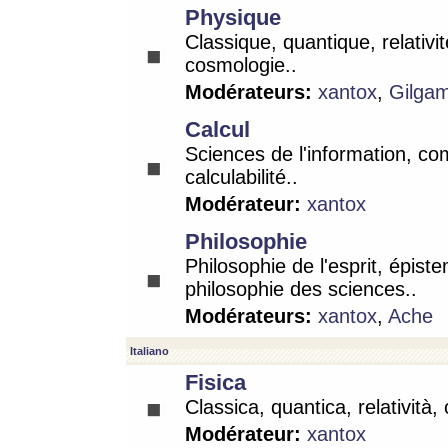
Physique
Classique, quantique, relativit
cosmologie..
Modérateurs:
xantox
,
Gilga
Calcul
Sciences de l'information, co
calculabilité..
Modérateur:
xantox
Philosophie
Philosophie de l'esprit, épist
philosophie des sciences..
Modérateurs:
xantox
,
Ache
Italiano
Fisica
Classica, quantica, relatività,
Modérateur:
xantox