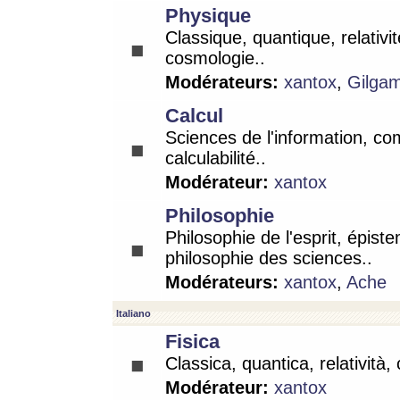
Physique
Classique, quantique, relativit
cosmologie..
Modérateurs:
xantox
,
Gilga
Calcul
Sciences de l'information, co
calculabilité..
Modérateur:
xantox
Philosophie
Philosophie de l'esprit, épist
philosophie des sciences..
Modérateurs:
xantox
,
Ache
Italiano
Fisica
Classica, quantica, relatività,
Modérateur:
xantox