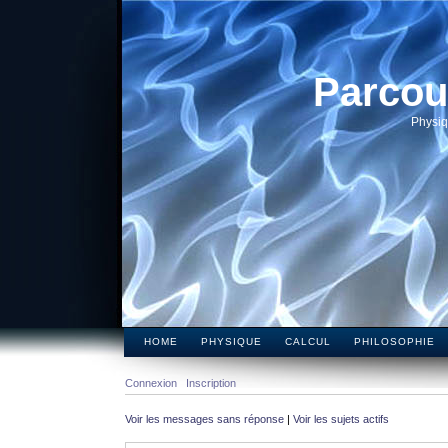
Parcou
Physiq
HOME
PHYSIQUE
CALCUL
PHILOSOPHIE
Connexion
Inscription
Voir les messages sans réponse
|
Voir les sujets actifs