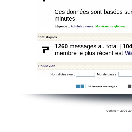
Ces données sont basées sur l
minutes
Légende ::
Administrateurs
,
Modérateurs globaux
Statistiques
1260
messages au total |
10
membre le plus récent est
W
Connexion
Nom d’utilisateur:
Mot de passe:
Nouveaux messages
Copyright 2006-200