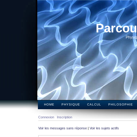
Parcou
Physiq
HOME
PHYSIQUE
CALCUL
PHILOSOPHIE
Connexion
Inscription
Voir les messages sans réponse
|
Voir les sujets actifs