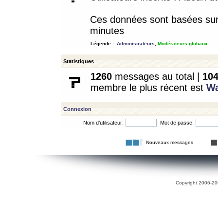
Ces données sont basées sur l
minutes
Légende ::
Administrateurs
,
Modérateurs globaux
Statistiques
1260
messages au total |
10
membre le plus récent est
W
Connexion
Nom d’utilisateur:
Mot de passe:
Nouveaux messages
Copyright 2006-200