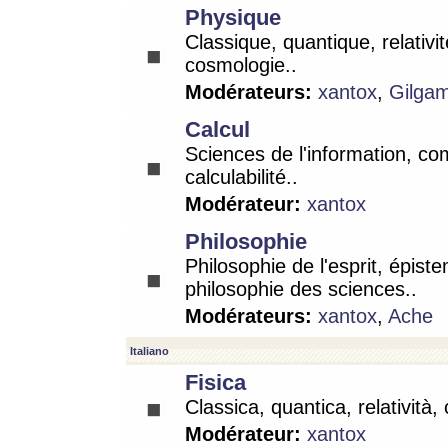
Physique
Classique, quantique, relativit
cosmologie..
Modérateurs:
xantox
,
Gilga
Calcul
Sciences de l'information, co
calculabilité..
Modérateur:
xantox
Philosophie
Philosophie de l'esprit, épist
philosophie des sciences..
Modérateurs:
xantox
,
Ache
Italiano
Fisica
Classica, quantica, relatività,
Modérateur:
xantox