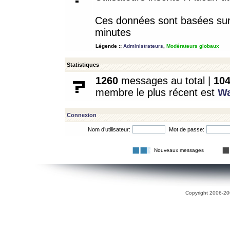
Ces données sont basées sur l
minutes
Légende ::
Administrateurs
,
Modérateurs globaux
Statistiques
1260
messages au total |
10
membre le plus récent est
W
Connexion
Nom d’utilisateur:
Mot de passe:
Nouveaux messages
Copyright 2006-200