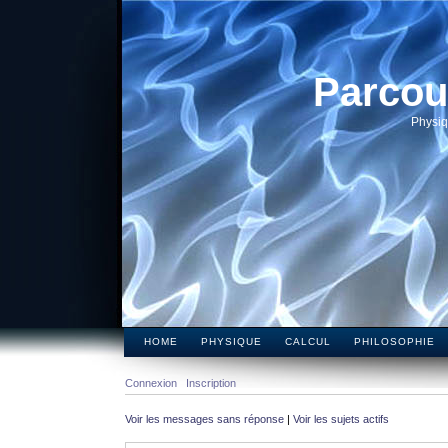
Parcou
Physiq
HOME
PHYSIQUE
CALCUL
PHILOSOPHIE
Connexion
Inscription
Voir les messages sans réponse
|
Voir les sujets actifs