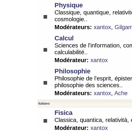
Physique
Classique, quantique, relativit
cosmologie..
Modérateurs:
xantox
,
Gilga
Calcul
Sciences de l'information, co
calculabilité..
Modérateur:
xantox
Philosophie
Philosophie de l'esprit, épist
philosophie des sciences..
Modérateurs:
xantox
,
Ache
Italiano
Fisica
Classica, quantica, relatività,
Modérateur:
xantox