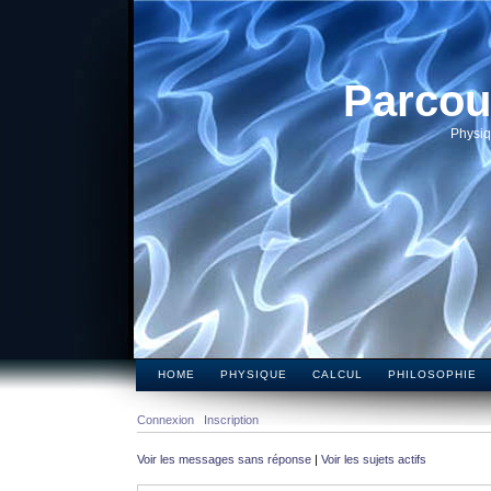
Parcou
Physiq
HOME
PHYSIQUE
CALCUL
PHILOSOPHIE
Connexion
Inscription
Voir les messages sans réponse
|
Voir les sujets actifs