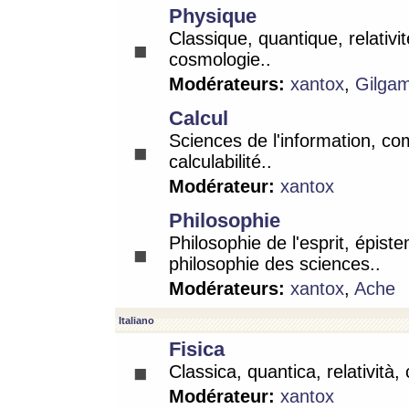
Physique
Classique, quantique, relativit
cosmologie..
Modérateurs:
xantox
,
Gilga
Calcul
Sciences de l'information, co
calculabilité..
Modérateur:
xantox
Philosophie
Philosophie de l'esprit, épist
philosophie des sciences..
Modérateurs:
xantox
,
Ache
Italiano
Fisica
Classica, quantica, relatività,
Modérateur:
xantox