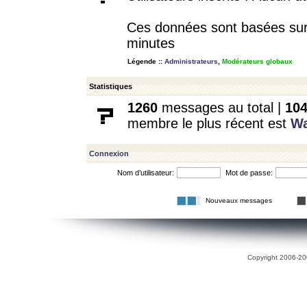
Ces données sont basées sur l
minutes
Légende ::
Administrateurs
,
Modérateurs globaux
Statistiques
1260
messages au total |
10
membre le plus récent est
W
Connexion
Nom d’utilisateur:
Mot de passe:
Nouveaux messages
Copyright 2006-200