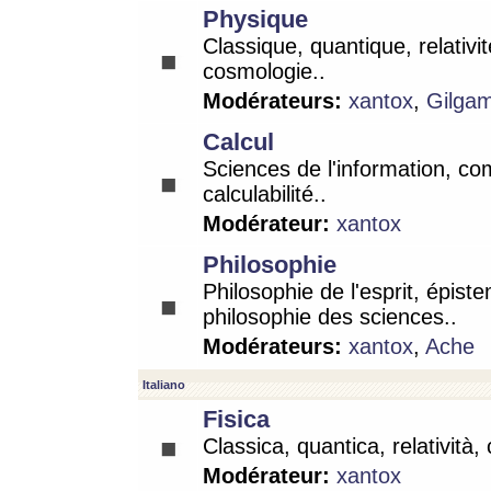
Physique
Classique, quantique, relativit
cosmologie..
Modérateurs:
xantox
,
Gilga
Calcul
Sciences de l'information, co
calculabilité..
Modérateur:
xantox
Philosophie
Philosophie de l'esprit, épist
philosophie des sciences..
Modérateurs:
xantox
,
Ache
Italiano
Fisica
Classica, quantica, relatività,
Modérateur:
xantox