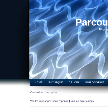
Parcou
Physiq
HOME
PHYSIQUE
CALCUL
PHILOSOPHIE
Connexion
Inscription
Voir les messages sans réponse
|
Voir les sujets actifs