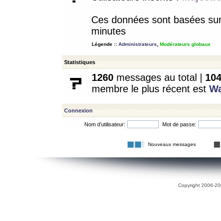
Ces données sont basées sur l
minutes
Légende ::
Administrateurs
,
Modérateurs globaux
Statistiques
1260
messages au total |
10
membre le plus récent est
W
Connexion
Nom d’utilisateur:
Mot de passe:
Nouveaux messages
Copyright 2006-200