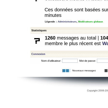
Ces données sont basées sur l
minutes
Légende ::
Administrateurs
,
Modérateurs globaux
Statistiques
1260
messages au total |
10
membre le plus récent est
W
Connexion
Nom d’utilisateur:
Mot de passe:
Nouveaux messages
Copyright 2006-200