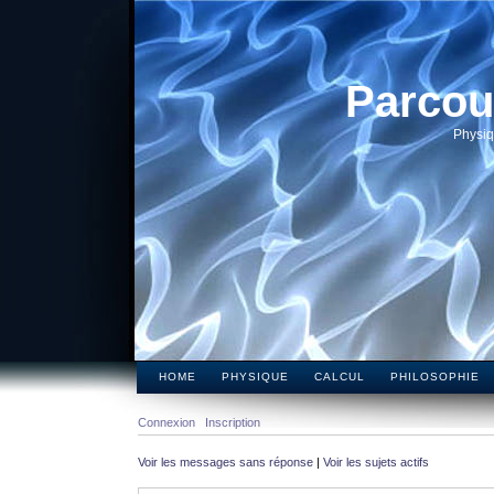
Parcou
Physiq
HOME
PHYSIQUE
CALCUL
PHILOSOPHIE
Connexion
Inscription
Voir les messages sans réponse
|
Voir les sujets actifs