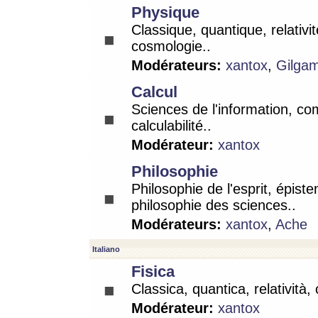
Physique
Classique, quantique, relativit
cosmologie..
Modérateurs:
xantox
,
Gilga
Calcul
Sciences de l'information, co
calculabilité..
Modérateur:
xantox
Philosophie
Philosophie de l'esprit, épist
philosophie des sciences..
Modérateurs:
xantox
,
Ache
Italiano
Fisica
Classica, quantica, relatività,
Modérateur:
xantox