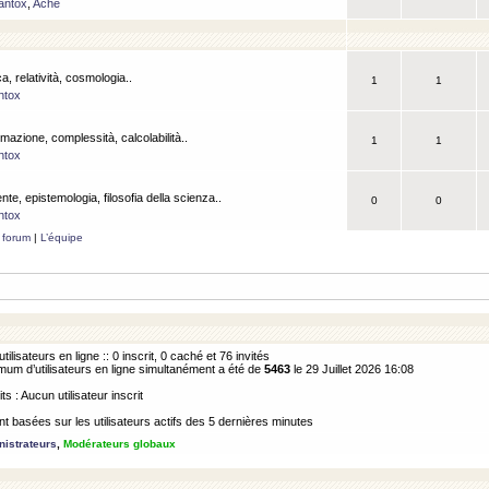
antox
,
Ache
a, relatività, cosmologia..
1
1
ntox
rmazione, complessità, calcolabilità..
1
1
ntox
ente, epistemologia, filosofia della scienza..
0
0
ntox
 forum
|
L’équipe
utilisateurs en ligne :: 0 inscrit, 0 caché et 76 invités
m d’utilisateurs en ligne simultanément a été de
5463
le 29 Juillet 2026 16:08
its : Aucun utilisateur inscrit
 basées sur les utilisateurs actifs des 5 dernières minutes
istrateurs
,
Modérateurs globaux