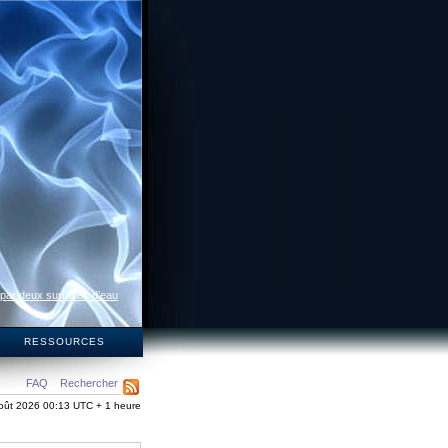
 par deux surfaces d’eau
S
RESSOURCES
FAQ
Rechercher
oût 2026 00:13 UTC + 1 heure