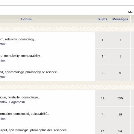
Mar
Forum
Sujets
Messages
m, relativity, cosmology..
1
1
ntox
, complexity, computability..
1
1
ntox
nd, epistemology, philosophy of science..
0
0
ntox
que, relativité, cosmologie..
61
595
antox
,
Gilgamesh
ormation, complexité, calculabilité..
4
19
ntox
esprit, épistemologie, philosophie des sciences..
16
94