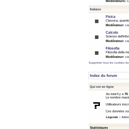
Modérateurs:
x
Italiano
Fisica
Classica, quantic
Modérateur:
xa
Calcolo
Scienze dell'info
Modérateur:
xa
Filosofia
Filosofia della m
Modérateur:
xa
Supprimer tous les cookies du
Index du forum
Qui est en ligne
Au total il y a
76
Le nombre maximu
Utilisateurs inscr
Ces données sont
Légende ::
Admin
Statistiques