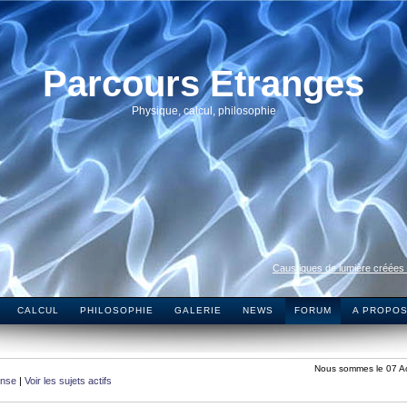
Parcours Etranges
Physique, calcul, philosophie
Caustiques de lumière créées
CALCUL
PHILOSOPHIE
GALERIE
NEWS
FORUM
A PROPO
Nous sommes le 07 A
onse
|
Voir les sujets actifs