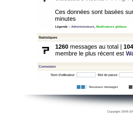
Ces données sont basées sur l
minutes
Légende ::
Administrateurs
,
Modérateurs globaux
Statistiques
1260
messages au total |
10
membre le plus récent est
W
Connexion
Nom d’utilisateur:
Mot de passe:
Nouveaux messages
Copyright 2006-200