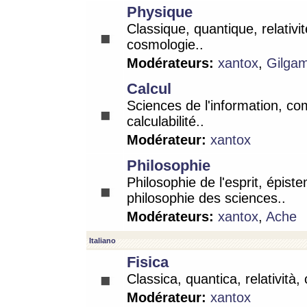
Physique
Classique, quantique, relativit
cosmologie..
Modérateurs:
xantox
,
Gilga
Calcul
Sciences de l'information, co
calculabilité..
Modérateur:
xantox
Philosophie
Philosophie de l'esprit, épist
philosophie des sciences..
Modérateurs:
xantox
,
Ache
Italiano
Fisica
Classica, quantica, relatività,
Modérateur:
xantox