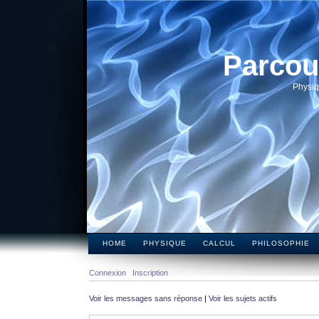
Parcou
Physiq
HOME
PHYSIQUE
CALCUL
PHILOSOPHIE
Connexion
Inscription
Voir les messages sans réponse
|
Voir les sujets actifs