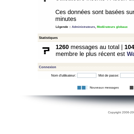
Ces données sont basées sur l
minutes
Légende ::
Administrateurs
,
Modérateurs globaux
Statistiques
1260
messages au total |
10
membre le plus récent est
W
Connexion
Nom d’utilisateur:
Mot de passe:
Nouveaux messages
Copyright 2006-200