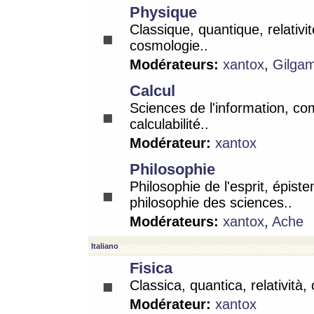
Physique
Classique, quantique, relativit
cosmologie..
Modérateurs:
xantox
,
Gilga
Calcul
Sciences de l'information, co
calculabilité..
Modérateur:
xantox
Philosophie
Philosophie de l'esprit, épist
philosophie des sciences..
Modérateurs:
xantox
,
Ache
Italiano
Fisica
Classica, quantica, relatività,
Modérateur:
xantox