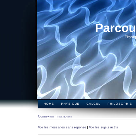
Parcou
Physiq
HOME
PHYSIQUE
CALCUL
PHILOSOPHIE
Connexion
Inscription
Voir les messages sans réponse
|
Voir les sujets actifs