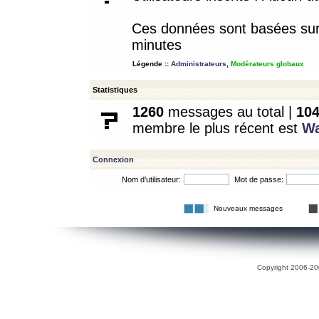
Ces données sont basées sur l
minutes
Légende ::
Administrateurs
,
Modérateurs globaux
Statistiques
1260
messages au total |
10
membre le plus récent est
W
Connexion
Nom d’utilisateur:
Mot de passe:
Nouveaux messages
Copyright 2006-200