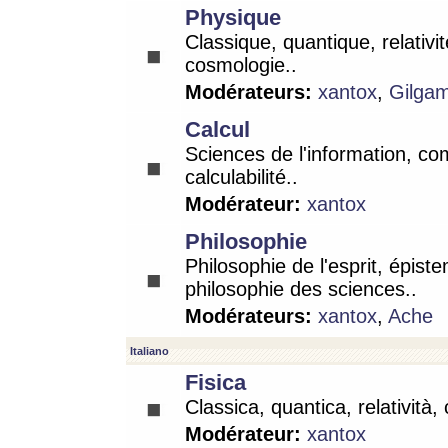
Physique
Classique, quantique, relativit
cosmologie..
Modérateurs:
xantox
,
Gilga
Calcul
Sciences de l'information, co
calculabilité..
Modérateur:
xantox
Philosophie
Philosophie de l'esprit, épist
philosophie des sciences..
Modérateurs:
xantox
,
Ache
Italiano
Fisica
Classica, quantica, relatività,
Modérateur:
xantox