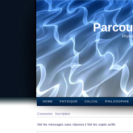
Parcou
Physiq
HOME
PHYSIQUE
CALCUL
PHILOSOPHIE
Connexion
Inscription
Voir les messages sans réponse
|
Voir les sujets actifs