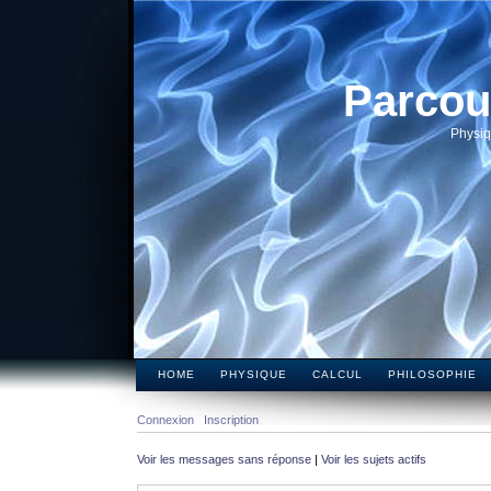
Parcou
Physiq
HOME
PHYSIQUE
CALCUL
PHILOSOPHIE
Connexion
Inscription
Voir les messages sans réponse
|
Voir les sujets actifs