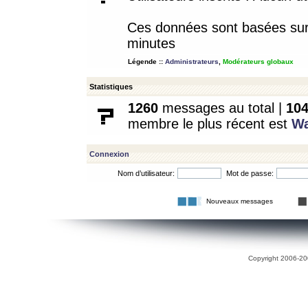
Ces données sont basées sur l
minutes
Légende ::
Administrateurs
,
Modérateurs globaux
Statistiques
1260
messages au total |
10
membre le plus récent est
W
Connexion
Nom d’utilisateur:
Mot de passe:
Nouveaux messages
Copyright 2006-200