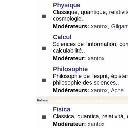
Physique
Classique, quantique, relativit
cosmologie..
Modérateurs:
xantox
,
Gilga
Calcul
Sciences de l'information, co
calculabilité..
Modérateur:
xantox
Philosophie
Philosophie de l'esprit, épist
philosophie des sciences..
Modérateurs:
xantox
,
Ache
Italiano
Fisica
Classica, quantica, relatività,
Modérateur:
xantox