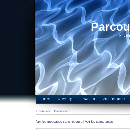
Parcou
Physiq
HOME
PHYSIQUE
CALCUL
PHILOSOPHIE
Connexion
Inscription
Voir les messages sans réponse
|
Voir les sujets actifs