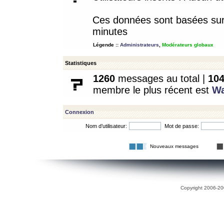
Ces données sont basées sur l
minutes
Légende ::
Administrateurs
,
Modérateurs globaux
Statistiques
1260
messages au total |
10
membre le plus récent est
W
Connexion
Nom d’utilisateur:
Mot de passe:
Nouveaux messages
Copyright 2006-200