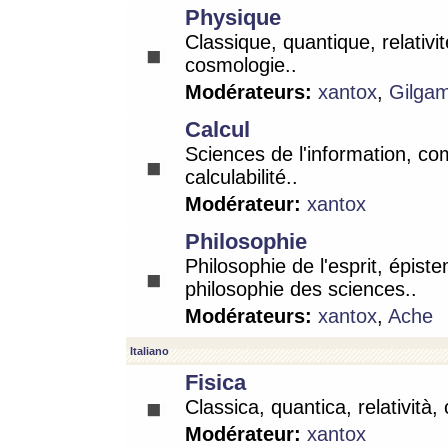
Physique
Classique, quantique, relativit
cosmologie..
Modérateurs:
xantox
,
Gilga
Calcul
Sciences de l'information, co
calculabilité..
Modérateur:
xantox
Philosophie
Philosophie de l'esprit, épist
philosophie des sciences..
Modérateurs:
xantox
,
Ache
Italiano
Fisica
Classica, quantica, relatività,
Modérateur:
xantox