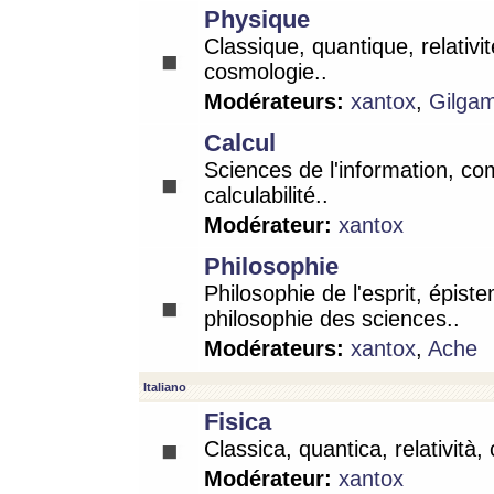
Physique
Classique, quantique, relativit
cosmologie..
Modérateurs:
xantox
,
Gilga
Calcul
Sciences de l'information, co
calculabilité..
Modérateur:
xantox
Philosophie
Philosophie de l'esprit, épist
philosophie des sciences..
Modérateurs:
xantox
,
Ache
Italiano
Fisica
Classica, quantica, relatività,
Modérateur:
xantox