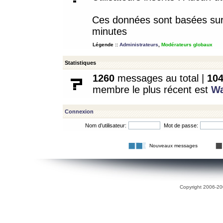
Ces données sont basées sur l
minutes
Légende ::
Administrateurs
,
Modérateurs globaux
Statistiques
1260
messages au total |
10
membre le plus récent est
W
Connexion
Nom d’utilisateur:
Mot de passe:
Nouveaux messages
Copyright 2006-200