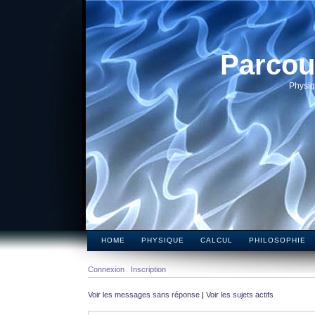
Parcou
Physiq
HOME
PHYSIQUE
CALCUL
PHILOSOPHIE
Connexion
Inscription
Voir les messages sans réponse
|
Voir les sujets actifs