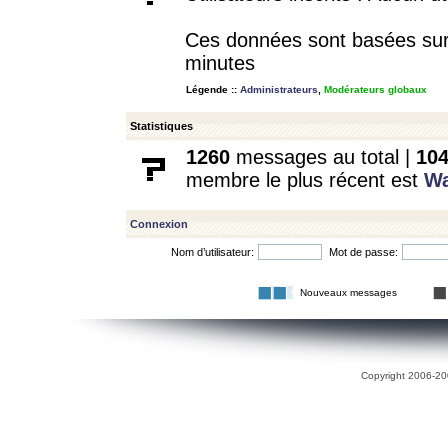
Ces données sont basées sur l
minutes
Légende ::
Administrateurs
,
Modérateurs globaux
Statistiques
1260
messages au total |
10
membre le plus récent est
W
Connexion
Nom d’utilisateur:
Mot de passe:
Nouveaux messages
Copyright 2006-200