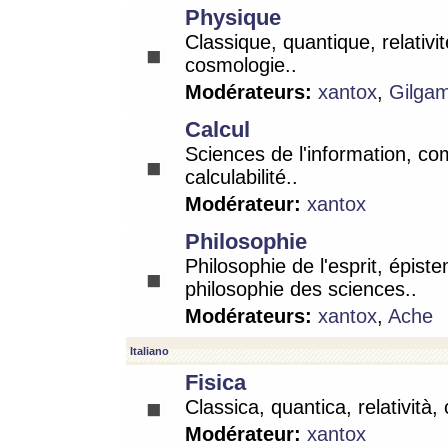
Physique
Classique, quantique, relativit
cosmologie..
Modérateurs:
xantox
,
Gilga
Calcul
Sciences de l'information, co
calculabilité..
Modérateur:
xantox
Philosophie
Philosophie de l'esprit, épist
philosophie des sciences..
Modérateurs:
xantox
,
Ache
Italiano
Fisica
Classica, quantica, relatività,
Modérateur:
xantox