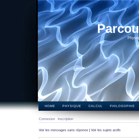
Parcou
Physiq
HOME
PHYSIQUE
CALCUL
PHILOSOPHIE
Connexion
Inscription
Voir les messages sans réponse
|
Voir les sujets actifs