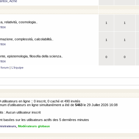
antox
,
Ache
a, relatività, cosmologia..
1
1
ntox
rmazione, complessità, calcolabilità..
1
1
ntox
ente, epistemologia, filosofia della scienza..
0
0
ntox
 forum
|
L’équipe
0
utilisateurs en ligne :: 0 inscrit, 0 caché et 490 invités
m d’utilisateurs en ligne simultanément a été de
5463
le 29 Juillet 2026 16:08
its : Aucun utilisateur inscrit
 basées sur les utilisateurs actifs des 5 dernières minutes
istrateurs
,
Modérateurs globaux