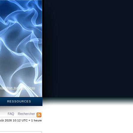
 par deux surfaces d’eau
S
RESSOURCES
FAQ
Rechercher
oût 2026 10:12 UTC + 1 heure