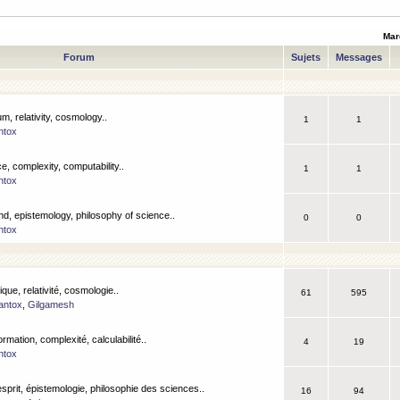
Mar
Forum
Sujets
Messages
m, relativity, cosmology..
1
1
ntox
, complexity, computability..
1
1
ntox
nd, epistemology, philosophy of science..
0
0
ntox
que, relativité, cosmologie..
61
595
antox
,
Gilgamesh
ormation, complexité, calculabilité..
4
19
ntox
esprit, épistemologie, philosophie des sciences..
16
94