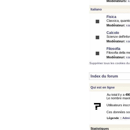
Modérateurs:
x
Italiano
Fisica
Classica, quantic
Modérateur:
xa
Calcolo
Scienze dell'info
Modérateur:
xa
Filosofia
Filosofia della m
Modérateur:
xa
Supprimer tous les cookies du
Index du forum
Qui est en ligne
Au total il y a
49
Le nombre maximu
Utilisateurs inscr
Ces données sont
Légende ::
Admin
Statistiques