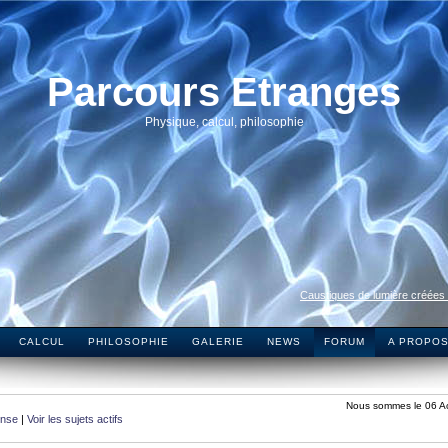
Parcours Etranges
Physique, calcul, philosophie
Caustiques de lumière créées
CALCUL
PHILOSOPHIE
GALERIE
NEWS
FORUM
A PROPO
Nous sommes le 06 A
onse
|
Voir les sujets actifs