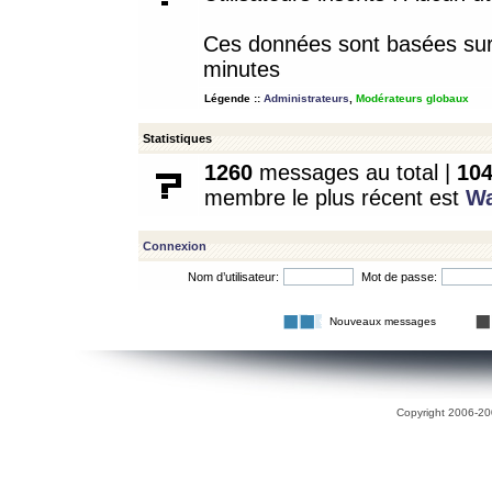
Ces données sont basées sur l
minutes
Légende ::
Administrateurs
,
Modérateurs globaux
Statistiques
1260
messages au total |
10
membre le plus récent est
W
Connexion
Nom d’utilisateur:
Mot de passe:
Nouveaux messages
Copyright 2006-200