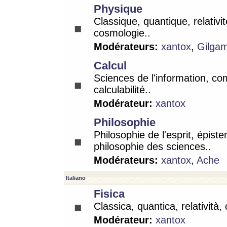
Physique
Classique, quantique, relativit
cosmologie..
Modérateurs:
xantox
,
Gilga
Calcul
Sciences de l'information, co
calculabilité..
Modérateur:
xantox
Philosophie
Philosophie de l'esprit, épist
philosophie des sciences..
Modérateurs:
xantox
,
Ache
Italiano
Fisica
Classica, quantica, relatività,
Modérateur:
xantox