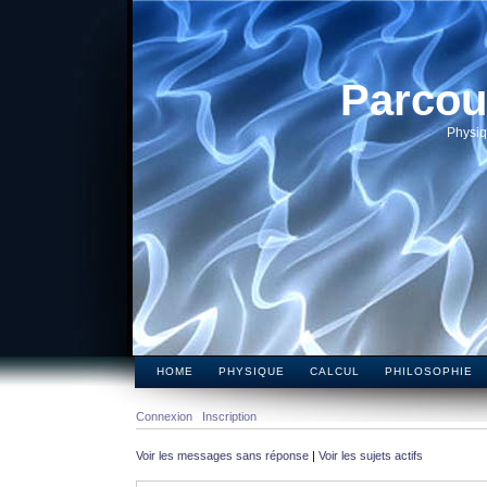
Parcou
Physiq
HOME
PHYSIQUE
CALCUL
PHILOSOPHIE
Connexion
Inscription
Voir les messages sans réponse
|
Voir les sujets actifs