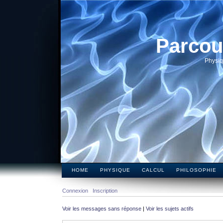
Parcou
Physiq
HOME
PHYSIQUE
CALCUL
PHILOSOPHIE
Connexion
Inscription
Voir les messages sans réponse
|
Voir les sujets actifs