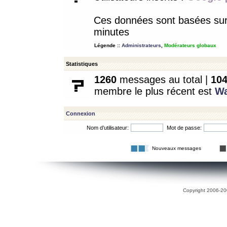
Ces données sont basées sur l
minutes
Légende ::
Administrateurs
,
Modérateurs globaux
Statistiques
1260
messages au total |
10
membre le plus récent est
W
Connexion
Nom d’utilisateur:
Mot de passe:
Nouveaux messages
Copyright 2006-200