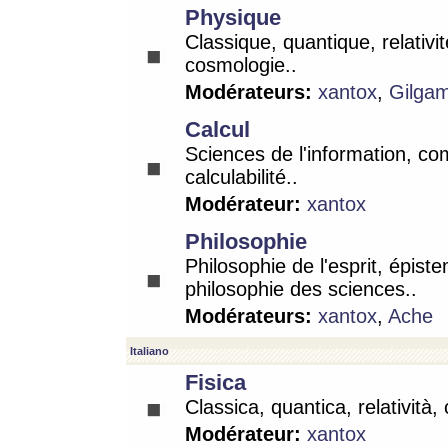
Physique
Classique, quantique, relativit
cosmologie..
Modérateurs:
xantox
,
Gilga
Calcul
Sciences de l'information, co
calculabilité..
Modérateur:
xantox
Philosophie
Philosophie de l'esprit, épist
philosophie des sciences..
Modérateurs:
xantox
,
Ache
Italiano
Fisica
Classica, quantica, relatività,
Modérateur:
xantox