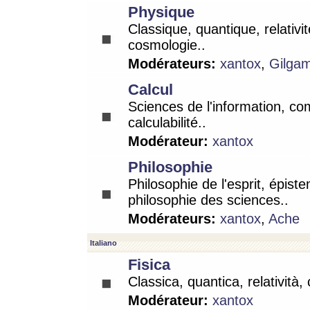
Physique
Classique, quantique, relativit
cosmologie..
Modérateurs:
xantox
,
Gilga
Calcul
Sciences de l'information, co
calculabilité..
Modérateur:
xantox
Philosophie
Philosophie de l'esprit, épist
philosophie des sciences..
Modérateurs:
xantox
,
Ache
Italiano
Fisica
Classica, quantica, relatività,
Modérateur:
xantox