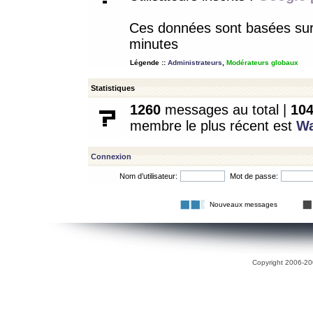
Ces données sont basées sur l
minutes
Légende ::
Administrateurs
,
Modérateurs globaux
Statistiques
1260
messages au total |
10
membre le plus récent est
W
Connexion
Nom d’utilisateur:
Mot de passe:
Nouveaux messages
Copyright 2006-200