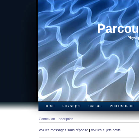
Parcou
Physiq
HOME
PHYSIQUE
CALCUL
PHILOSOPHIE
Connexion
Inscription
Voir les messages sans réponse
|
Voir les sujets actifs