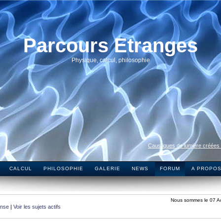
Parcours Etranges
Physique, calcul, philosophie
Caustiques de lumière créées
CALCUL
PHILOSOPHIE
GALERIE
NEWS
FORUM
A PROPO
Nous sommes le 07 A
onse
|
Voir les sujets actifs