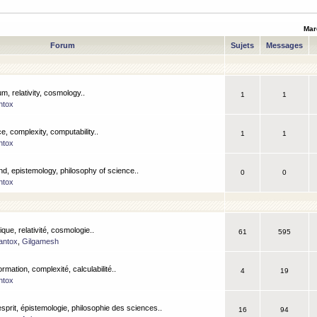
Mar
Forum
Sujets
Messages
m, relativity, cosmology..
1
1
ntox
, complexity, computability..
1
1
ntox
nd, epistemology, philosophy of science..
0
0
ntox
que, relativité, cosmologie..
61
595
antox
,
Gilgamesh
ormation, complexité, calculabilité..
4
19
ntox
esprit, épistemologie, philosophie des sciences..
16
94