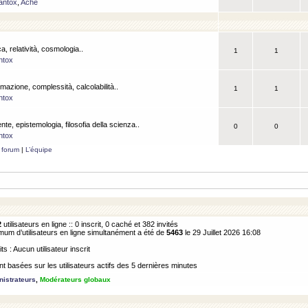
antox
,
Ache
a, relatività, cosmologia..
1
1
ntox
rmazione, complessità, calcolabilità..
1
1
ntox
ente, epistemologia, filosofia della scienza..
0
0
ntox
 forum
|
L’équipe
2
utilisateurs en ligne :: 0 inscrit, 0 caché et 382 invités
m d’utilisateurs en ligne simultanément a été de
5463
le 29 Juillet 2026 16:08
its : Aucun utilisateur inscrit
 basées sur les utilisateurs actifs des 5 dernières minutes
istrateurs
,
Modérateurs globaux