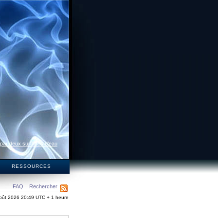
 par deux surfaces d’eau
S
RESSOURCES
FAQ
Rechercher
oût 2026 20:49 UTC + 1 heure