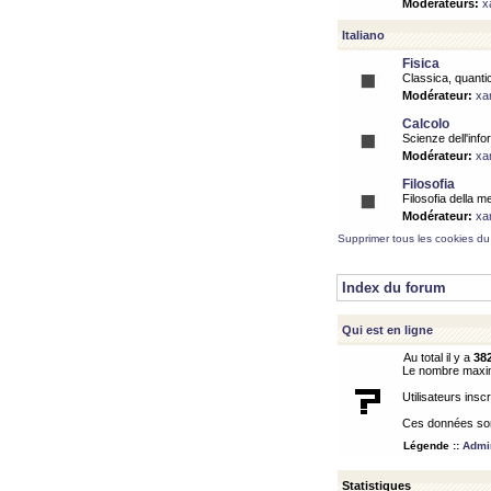
Modérateurs:
x
Italiano
Fisica
Classica, quantic
Modérateur:
xa
Calcolo
Scienze dell'info
Modérateur:
xa
Filosofia
Filosofia della m
Modérateur:
xa
Supprimer tous les cookies du
Index du forum
Qui est en ligne
Au total il y a
38
Le nombre maximu
Utilisateurs inscr
Ces données sont
Légende ::
Admin
Statistiques