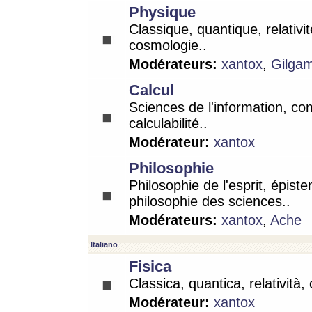
Physique
Classique, quantique, relativit
cosmologie..
Modérateurs:
xantox
,
Gilga
Calcul
Sciences de l'information, co
calculabilité..
Modérateur:
xantox
Philosophie
Philosophie de l'esprit, épist
philosophie des sciences..
Modérateurs:
xantox
,
Ache
Italiano
Fisica
Classica, quantica, relatività,
Modérateur:
xantox