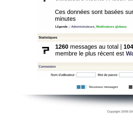
Ces données sont basées sur l
minutes
Légende ::
Administrateurs
,
Modérateurs globaux
Statistiques
1260
messages au total |
10
membre le plus récent est
W
Connexion
Nom d’utilisateur:
Mot de passe:
Nouveaux messages
Copyright 2006-200