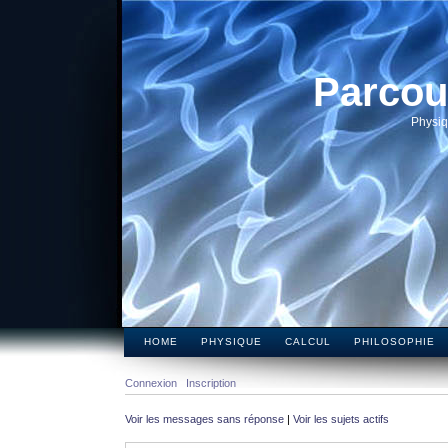
Parcou
Physiq
HOME
PHYSIQUE
CALCUL
PHILOSOPHIE
Connexion
Inscription
Voir les messages sans réponse
|
Voir les sujets actifs