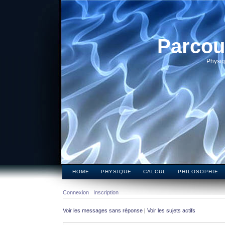
Parcou
Physiq
HOME
PHYSIQUE
CALCUL
PHILOSOPHIE
Connexion
Inscription
Voir les messages sans réponse
|
Voir les sujets actifs