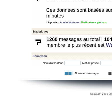
Ces données sont basées sur l
minutes
Légende ::
Administrateurs
,
Modérateurs globaux
Statistiques
1260
messages au total |
10
membre le plus récent est
W
Connexion
Nom d’utilisateur:
Mot de passe:
Nouveaux messages
Copyright 2006-200