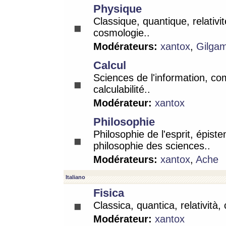
Physique
Classique, quantique, relativit
cosmologie..
Modérateurs:
xantox
,
Gilga
Calcul
Sciences de l'information, co
calculabilité..
Modérateur:
xantox
Philosophie
Philosophie de l'esprit, épist
philosophie des sciences..
Modérateurs:
xantox
,
Ache
Italiano
Fisica
Classica, quantica, relatività,
Modérateur:
xantox