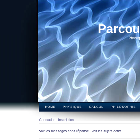
Parcou
Physiq
HOME
PHYSIQUE
CALCUL
PHILOSOPHIE
Connexion
Inscription
Voir les messages sans réponse
|
Voir les sujets actifs