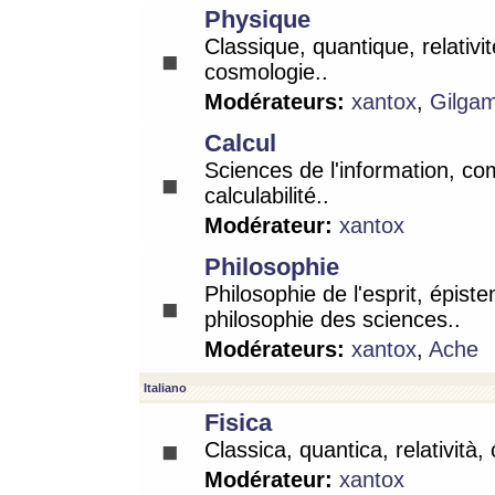
Physique
Classique, quantique, relativit
cosmologie..
Modérateurs:
xantox
,
Gilga
Calcul
Sciences de l'information, co
calculabilité..
Modérateur:
xantox
Philosophie
Philosophie de l'esprit, épist
philosophie des sciences..
Modérateurs:
xantox
,
Ache
Italiano
Fisica
Classica, quantica, relatività,
Modérateur:
xantox