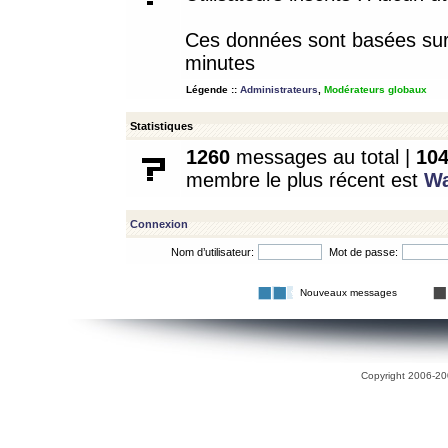
Ces données sont basées sur l
minutes
Légende ::
Administrateurs
,
Modérateurs globaux
Statistiques
1260
messages au total |
10
membre le plus récent est
W
Connexion
Nom d’utilisateur:
Mot de passe:
Nouveaux messages
Copyright 2006-200