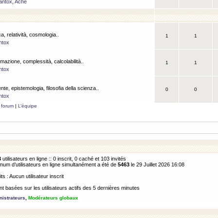
antox
,
Ache
a, relatività, cosmologia..
1
1
ntox
rmazione, complessità, calcolabilità..
1
1
ntox
ente, epistemologia, filosofia della scienza..
0
0
ntox
 forum
|
L’équipe
3
utilisateurs en ligne :: 0 inscrit, 0 caché et 103 invités
m d’utilisateurs en ligne simultanément a été de
5463
le 29 Juillet 2026 16:08
its : Aucun utilisateur inscrit
 basées sur les utilisateurs actifs des 5 dernières minutes
istrateurs
,
Modérateurs globaux