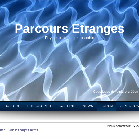
Parcours Etranges
Physique, calcul, philosophie
Caustiques de lumière créées
CALCUL
PHILOSOPHIE
GALERIE
NEWS
FORUM
A PROPO
Nous sommes le 07 A
onse
|
Voir les sujets actifs