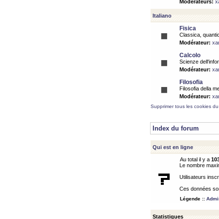
Modérateurs:
x
Italiano
Fisica
Classica, quantic
Modérateur:
xa
Calcolo
Scienze dell'info
Modérateur:
xa
Filosofia
Filosofia della m
Modérateur:
xa
Supprimer tous les cookies du
Index du forum
Qui est en ligne
Au total il y a
10
Le nombre maximu
Utilisateurs inscr
Ces données sont
Légende ::
Admin
Statistiques