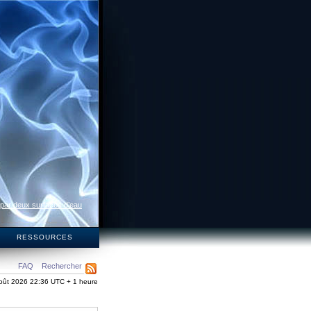
 par deux surfaces d’eau
S
RESSOURCES
FAQ
Rechercher
oût 2026 22:36 UTC + 1 heure