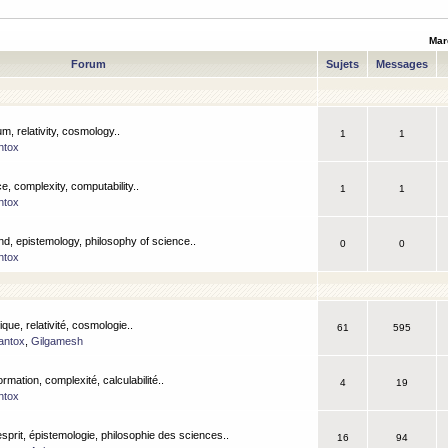
Mar
Forum
Sujets
Messages
m, relativity, cosmology..
1
1
ntox
, complexity, computability..
1
1
ntox
nd, epistemology, philosophy of science..
0
0
ntox
que, relativité, cosmologie..
61
595
antox
,
Gilgamesh
ormation, complexité, calculabilité..
4
19
ntox
esprit, épistemologie, philosophie des sciences..
16
94