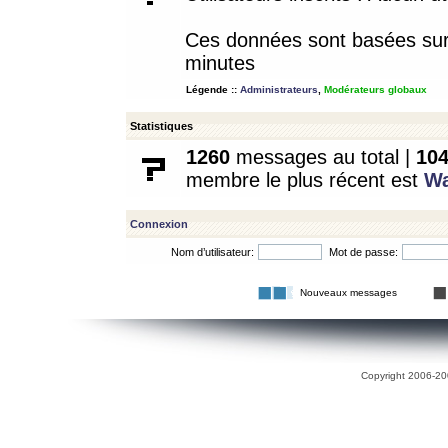
Ces données sont basées sur l
minutes
Légende ::
Administrateurs
,
Modérateurs globaux
Statistiques
1260
messages au total |
10
membre le plus récent est
W
Connexion
Nom d’utilisateur:
Mot de passe:
Nouveaux messages
Copyright 2006-200