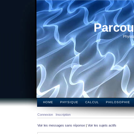
Parcou
Physiq
HOME
PHYSIQUE
CALCUL
PHILOSOPHIE
Connexion
Inscription
Voir les messages sans réponse
|
Voir les sujets actifs