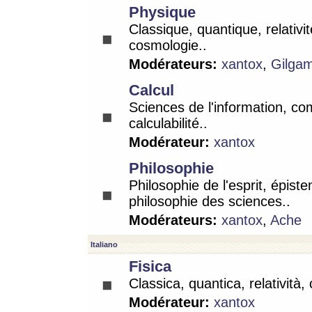
Physique
Classique, quantique, relativit
cosmologie..
Modérateurs:
xantox
,
Gilga
Calcul
Sciences de l'information, co
calculabilité..
Modérateur:
xantox
Philosophie
Philosophie de l'esprit, épist
philosophie des sciences..
Modérateurs:
xantox
,
Ache
Italiano
Fisica
Classica, quantica, relatività,
Modérateur:
xantox