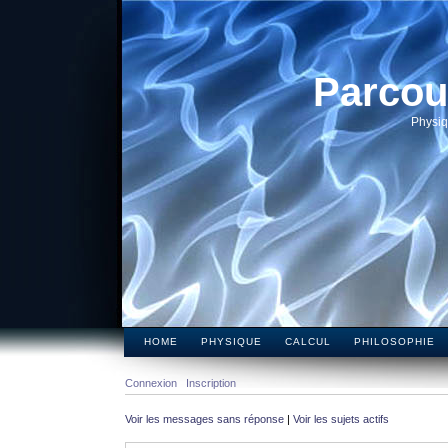
Parcou
Physiq
HOME
PHYSIQUE
CALCUL
PHILOSOPHIE
Connexion
Inscription
Voir les messages sans réponse
|
Voir les sujets actifs