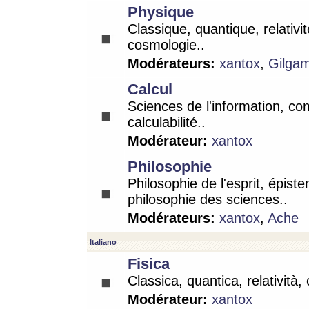
Physique
Classique, quantique, relativit
cosmologie..
Modérateurs:
xantox
,
Gilga
Calcul
Sciences de l'information, co
calculabilité..
Modérateur:
xantox
Philosophie
Philosophie de l'esprit, épist
philosophie des sciences..
Modérateurs:
xantox
,
Ache
Italiano
Fisica
Classica, quantica, relatività,
Modérateur:
xantox