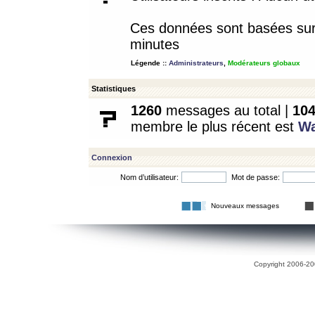
Ces données sont basées sur l
minutes
Légende ::
Administrateurs
,
Modérateurs globaux
Statistiques
1260
messages au total |
10
membre le plus récent est
W
Connexion
Nom d’utilisateur:
Mot de passe:
Nouveaux messages
Copyright 2006-200