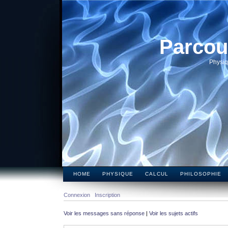
Parcou
Physiq
HOME
PHYSIQUE
CALCUL
PHILOSOPHIE
Connexion
Inscription
Voir les messages sans réponse
|
Voir les sujets actifs