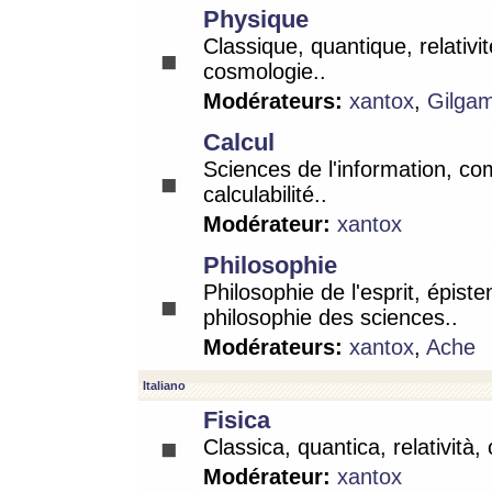
Physique
Classique, quantique, relativit
cosmologie..
Modérateurs:
xantox
,
Gilga
Calcul
Sciences de l'information, co
calculabilité..
Modérateur:
xantox
Philosophie
Philosophie de l'esprit, épist
philosophie des sciences..
Modérateurs:
xantox
,
Ache
Italiano
Fisica
Classica, quantica, relatività,
Modérateur:
xantox