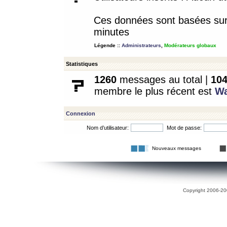
Ces données sont basées sur l
minutes
Légende ::
Administrateurs
,
Modérateurs globaux
Statistiques
1260
messages au total |
10
membre le plus récent est
W
Connexion
Nom d’utilisateur:
Mot de passe:
Nouveaux messages
Copyright 2006-200