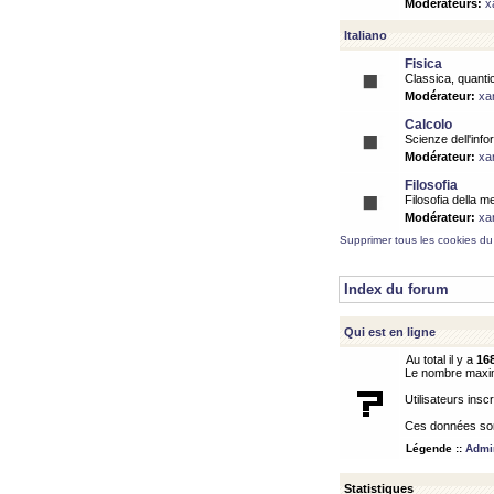
Modérateurs:
x
Italiano
Fisica
Classica, quantic
Modérateur:
xa
Calcolo
Scienze dell'info
Modérateur:
xa
Filosofia
Filosofia della m
Modérateur:
xa
Supprimer tous les cookies du
Index du forum
Qui est en ligne
Au total il y a
16
Le nombre maximu
Utilisateurs inscr
Ces données sont
Légende ::
Admin
Statistiques