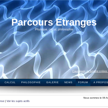
Parcours Etranges
Physique, calcul, philosophie
Caustiques de lumière créées
CALCUL
PHILOSOPHIE
GALERIE
NEWS
FORUM
A PROPO
Nous sommes le 06 A
onse
|
Voir les sujets actifs