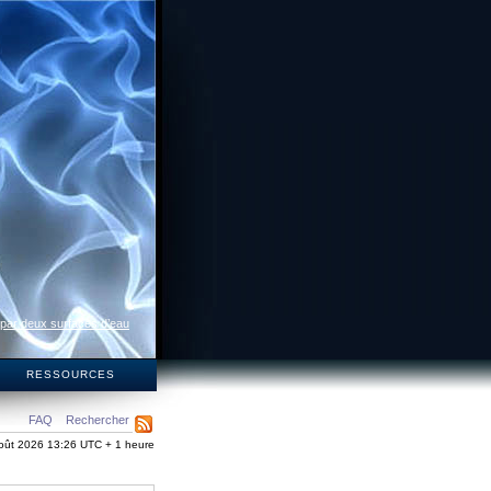
 par deux surfaces d’eau
S
RESSOURCES
FAQ
Rechercher
oût 2026 13:26 UTC + 1 heure