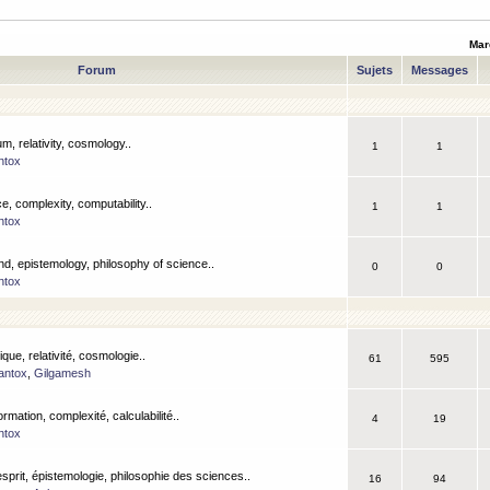
Mar
Forum
Sujets
Messages
m, relativity, cosmology..
1
1
ntox
, complexity, computability..
1
1
ntox
nd, epistemology, philosophy of science..
0
0
ntox
que, relativité, cosmologie..
61
595
antox
,
Gilgamesh
ormation, complexité, calculabilité..
4
19
ntox
esprit, épistemologie, philosophie des sciences..
16
94