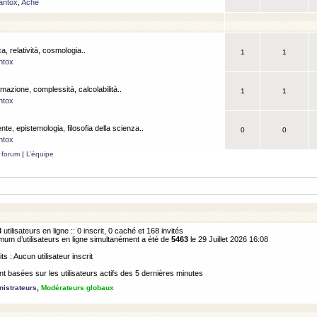
antox
,
Ache
a, relatività, cosmologia..
1
1
ntox
rmazione, complessità, calcolabilità..
1
1
ntox
ente, epistemologia, filosofia della scienza..
0
0
ntox
 forum
|
L’équipe
8
utilisateurs en ligne :: 0 inscrit, 0 caché et 168 invités
m d’utilisateurs en ligne simultanément a été de
5463
le 29 Juillet 2026 16:08
its : Aucun utilisateur inscrit
 basées sur les utilisateurs actifs des 5 dernières minutes
istrateurs
,
Modérateurs globaux