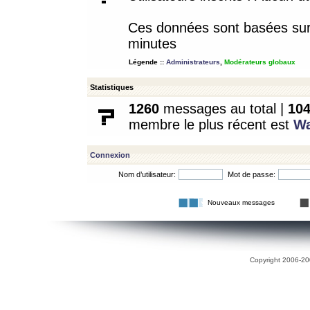
Ces données sont basées sur l
minutes
Légende ::
Administrateurs
,
Modérateurs globaux
Statistiques
1260
messages au total |
10
membre le plus récent est
W
Connexion
Nom d’utilisateur:
Mot de passe:
Nouveaux messages
Copyright 2006-200