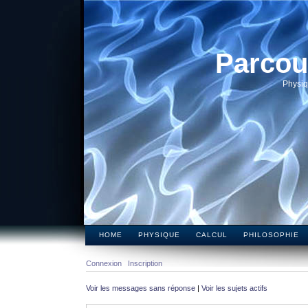
Parcou
Physiq
HOME
PHYSIQUE
CALCUL
PHILOSOPHIE
Connexion
Inscription
Voir les messages sans réponse
|
Voir les sujets actifs