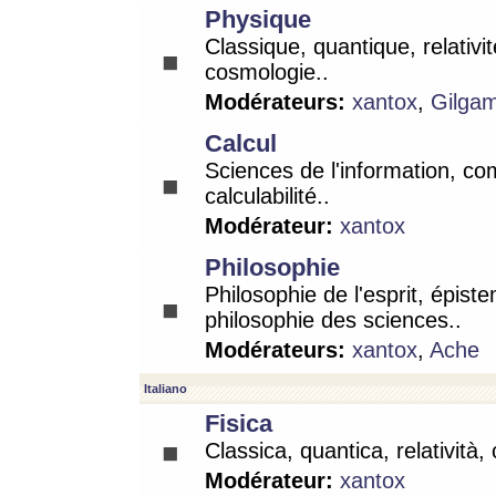
Physique
Classique, quantique, relativit
cosmologie..
Modérateurs:
xantox
,
Gilga
Calcul
Sciences de l'information, co
calculabilité..
Modérateur:
xantox
Philosophie
Philosophie de l'esprit, épist
philosophie des sciences..
Modérateurs:
xantox
,
Ache
Italiano
Fisica
Classica, quantica, relatività,
Modérateur:
xantox