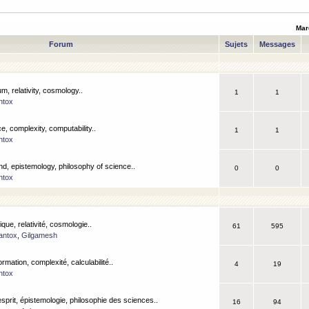
Mar
Forum
Sujets
Messages
m, relativity, cosmology..
1
1
ntox
, complexity, computability..
1
1
ntox
nd, epistemology, philosophy of science..
0
0
ntox
que, relativité, cosmologie..
61
595
antox
,
Gilgamesh
ormation, complexité, calculabilité..
4
19
ntox
esprit, épistemologie, philosophie des sciences..
16
94