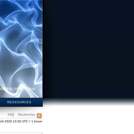
 par deux surfaces d’eau
S
RESSOURCES
FAQ
Rechercher
oût 2026 13:28 UTC + 1 heure