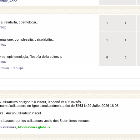
antox
,
Ache
a, relatività, cosmologia..
1
1
ntox
rmazione, complessità, calcolabilità..
1
1
ntox
ente, epistemologia, filosofia della scienza..
0
0
ntox
 forum
|
L’équipe
5
utilisateurs en ligne :: 0 inscrit, 0 caché et 495 invités
m d’utilisateurs en ligne simultanément a été de
5463
le 29 Juillet 2026 16:08
its : Aucun utilisateur inscrit
 basées sur les utilisateurs actifs des 5 dernières minutes
istrateurs
,
Modérateurs globaux