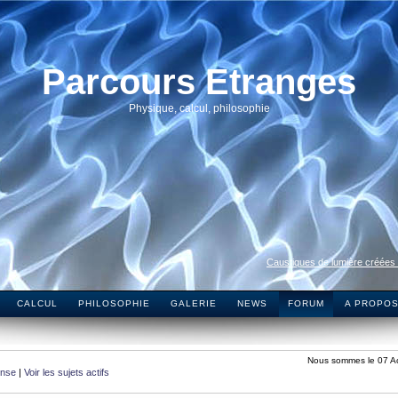
Parcours Etranges
Physique, calcul, philosophie
Caustiques de lumière créées
CALCUL
PHILOSOPHIE
GALERIE
NEWS
FORUM
A PROPO
Nous sommes le 07 A
onse
|
Voir les sujets actifs