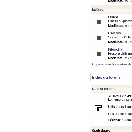
Modérateurs:
x
Italiano
Fisica
Classica, quantic
Modérateur:
xa
Calcolo
Scienze dell'info
Modérateur:
xa
Filosofia
Filosofia della m
Modérateur:
xa
Supprimer tous les cookies du
Index du forum
Qui est en ligne
Au total il y a
49
Le nombre maximu
Utilisateurs inscr
Ces données sont
Légende ::
Admin
Statistiques