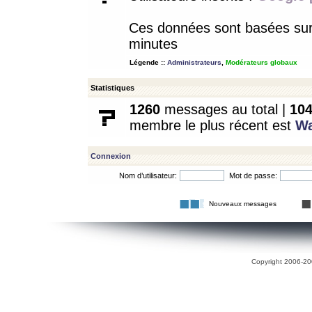
Ces données sont basées sur l
minutes
Légende ::
Administrateurs
,
Modérateurs globaux
Statistiques
1260
messages au total |
10
membre le plus récent est
W
Connexion
Nom d’utilisateur:
Mot de passe:
Nouveaux messages
Copyright 2006-200