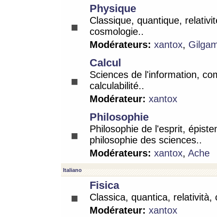
Physique
Classique, quantique, relativit
cosmologie..
Modérateurs:
xantox
,
Gilga
Calcul
Sciences de l'information, co
calculabilité..
Modérateur:
xantox
Philosophie
Philosophie de l'esprit, épist
philosophie des sciences..
Modérateurs:
xantox
,
Ache
Italiano
Fisica
Classica, quantica, relatività,
Modérateur:
xantox