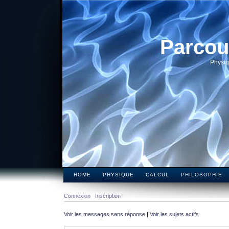
Parcou
Physiq
HOME
PHYSIQUE
CALCUL
PHILOSOPHIE
Connexion
Inscription
Voir les messages sans réponse
|
Voir les sujets actifs