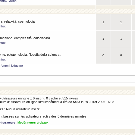
antox
,
Ache
a, relatività, cosmologia..
1
1
ntox
rmazione, complessità, calcolabilità..
1
1
ntox
ente, epistemologia, filosofia della scienza..
0
0
ntox
 forum
|
L’équipe
5
utilisateurs en ligne :: 0 inscrit, 0 caché et 515 invités
m d’utilisateurs en ligne simultanément a été de
5463
le 29 Juillet 2026 16:08
its : Aucun utilisateur inscrit
 basées sur les utilisateurs actifs des 5 dernières minutes
istrateurs
,
Modérateurs globaux