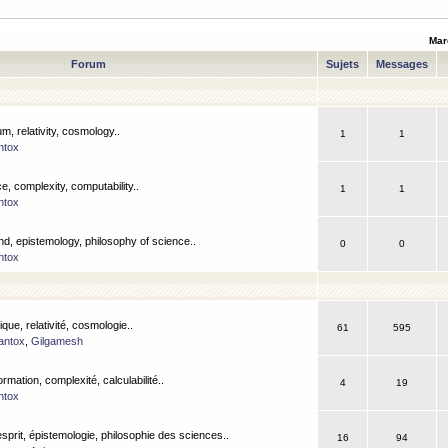
Mar
Forum
Sujets
Messages
m, relativity, cosmology..
1
1
ntox
, complexity, computability..
1
1
ntox
nd, epistemology, philosophy of science..
0
0
ntox
que, relativité, cosmologie..
61
595
antox
,
Gilgamesh
ormation, complexité, calculabilité..
4
19
ntox
esprit, épistemologie, philosophie des sciences..
16
94