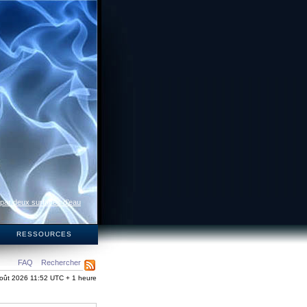
 par deux surfaces d’eau
S
RESSOURCES
FAQ
Rechercher
oût 2026 11:52 UTC + 1 heure