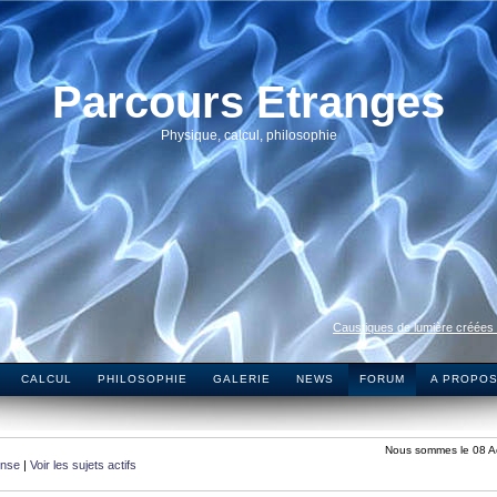
Parcours Etranges
Physique, calcul, philosophie
Caustiques de lumière créées
CALCUL
PHILOSOPHIE
GALERIE
NEWS
FORUM
A PROPO
Nous sommes le 08 A
onse
|
Voir les sujets actifs