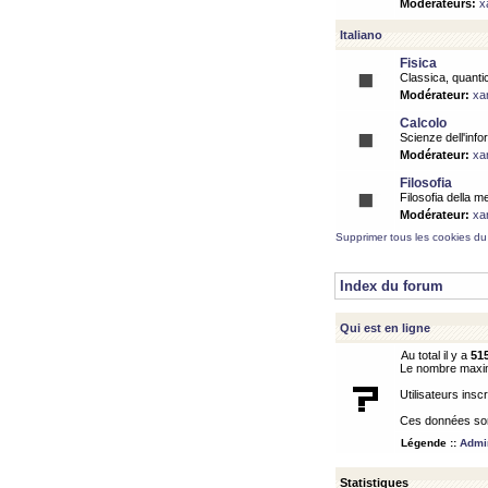
Modérateurs:
x
Italiano
Fisica
Classica, quantic
Modérateur:
xa
Calcolo
Scienze dell'info
Modérateur:
xa
Filosofia
Filosofia della m
Modérateur:
xa
Supprimer tous les cookies du
Index du forum
Qui est en ligne
Au total il y a
51
Le nombre maximu
Utilisateurs inscr
Ces données sont
Légende ::
Admin
Statistiques