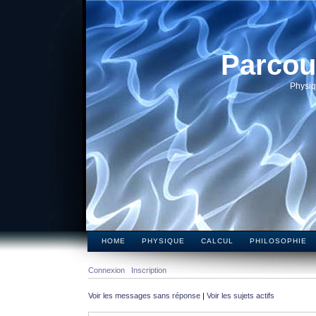
Parcou
Physiq
HOME
PHYSIQUE
CALCUL
PHILOSOPHIE
Connexion
Inscription
Voir les messages sans réponse
|
Voir les sujets actifs