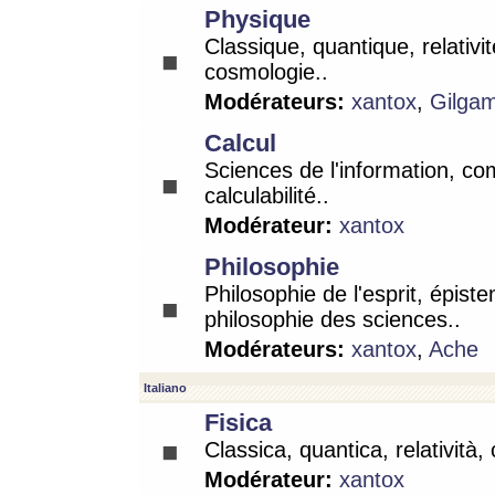
Physique
Classique, quantique, relativit
cosmologie..
Modérateurs:
xantox
,
Gilga
Calcul
Sciences de l'information, co
calculabilité..
Modérateur:
xantox
Philosophie
Philosophie de l'esprit, épist
philosophie des sciences..
Modérateurs:
xantox
,
Ache
Italiano
Fisica
Classica, quantica, relatività,
Modérateur:
xantox