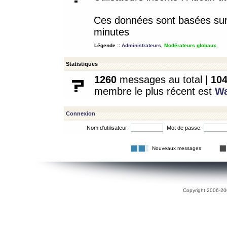
Ces données sont basées sur l
minutes
Légende ::
Administrateurs
,
Modérateurs globaux
Statistiques
1260
messages au total |
10
membre le plus récent est
W
Connexion
Nom d’utilisateur:
Mot de passe:
Nouveaux messages
Copyright 2006-200