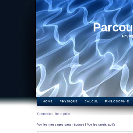
Parcou
Physiq
HOME
PHYSIQUE
CALCUL
PHILOSOPHIE
Connexion
Inscription
Voir les messages sans réponse
|
Voir les sujets actifs