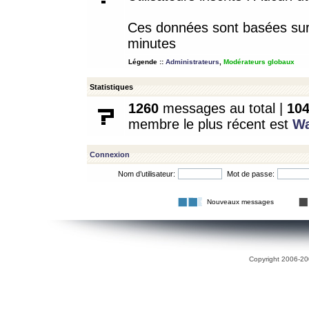
Ces données sont basées sur l
minutes
Légende ::
Administrateurs
,
Modérateurs globaux
Statistiques
1260
messages au total |
10
membre le plus récent est
W
Connexion
Nom d’utilisateur:
Mot de passe:
Nouveaux messages
Copyright 2006-200