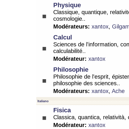
Physique
Classique, quantique, relativit
cosmologie..
Modérateurs:
xantox
,
Gilga
Calcul
Sciences de l'information, co
calculabilité..
Modérateur:
xantox
Philosophie
Philosophie de l'esprit, épist
philosophie des sciences..
Modérateurs:
xantox
,
Ache
Italiano
Fisica
Classica, quantica, relatività,
Modérateur:
xantox