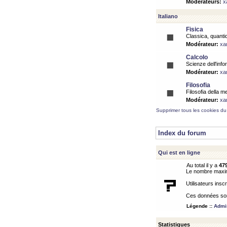
Modérateurs:
x
Italiano
Fisica
Classica, quantic
Modérateur:
xa
Calcolo
Scienze dell'info
Modérateur:
xa
Filosofia
Filosofia della m
Modérateur:
xa
Supprimer tous les cookies du
Index du forum
Qui est en ligne
Au total il y a
47
Le nombre maximu
Utilisateurs inscr
Ces données sont
Légende ::
Admin
Statistiques