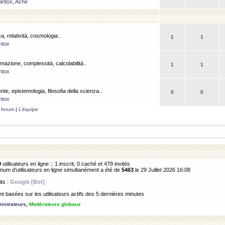
antox
,
Ache
a, relatività, cosmologia..
1
1
ntox
rmazione, complessità, calcolabilità..
1
1
ntox
ente, epistemologia, filosofia della scienza..
0
0
ntox
 forum
|
L’équipe
9
utilisateurs en ligne :: 1 inscrit, 0 caché et 478 invités
m d’utilisateurs en ligne simultanément a été de
5463
le 29 Juillet 2026 16:08
its :
Google [Bot]
 basées sur les utilisateurs actifs des 5 dernières minutes
istrateurs
,
Modérateurs globaux