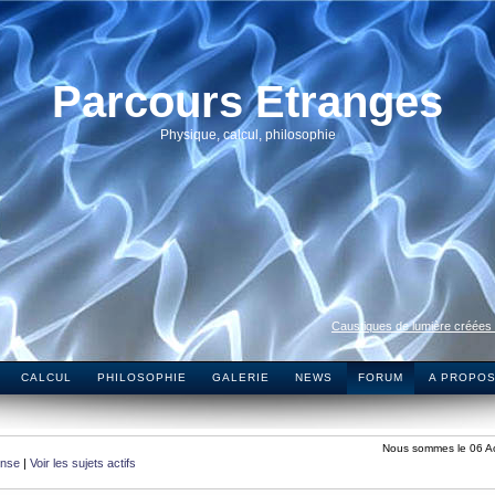
Parcours Etranges
Physique, calcul, philosophie
Caustiques de lumière créées
CALCUL
PHILOSOPHIE
GALERIE
NEWS
FORUM
A PROPO
Nous sommes le 06 A
onse
|
Voir les sujets actifs