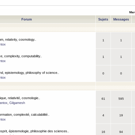
Mar
Forum
Sujets
Messages
m, relativity, cosmology..
1
1
ntox
, complexity, computability..
1
1
ntox
nd, epistemology, philosophy of science..
0
0
ntox
que, relativité, cosmologie..
61
595
antox
,
Gilgamesh
ormation, complexité, calculabilité..
4
19
ntox
esprit, épistemologie, philosophie des sciences..
16
94