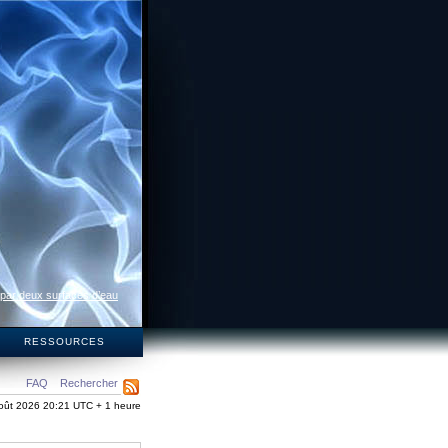
 par deux surfaces d’eau
S
RESSOURCES
FAQ
Rechercher
oût 2026 20:21 UTC + 1 heure