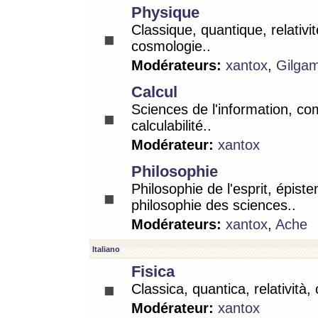
Physique
Classique, quantique, relativit
cosmologie..
Modérateurs:
xantox
,
Gilga
Calcul
Sciences de l'information, co
calculabilité..
Modérateur:
xantox
Philosophie
Philosophie de l'esprit, épist
philosophie des sciences..
Modérateurs:
xantox
,
Ache
Italiano
Fisica
Classica, quantica, relatività,
Modérateur:
xantox