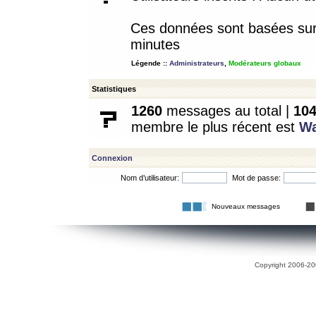
Ces données sont basées sur l
minutes
Légende ::
Administrateurs
,
Modérateurs globaux
Statistiques
1260
messages au total |
10
membre le plus récent est
W
Connexion
Nom d’utilisateur:
Mot de passe:
Nouveaux messages
Copyright 2006-200