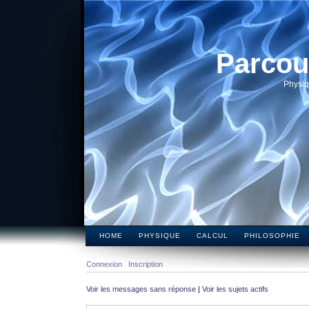
Parcou
Physiq
HOME
PHYSIQUE
CALCUL
PHILOSOPHIE
Connexion
Inscription
Voir les messages sans réponse
|
Voir les sujets actifs