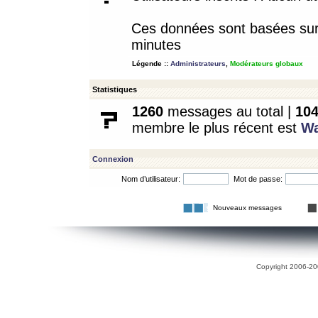
Ces données sont basées sur l
minutes
Légende ::
Administrateurs
,
Modérateurs globaux
Statistiques
1260
messages au total |
10
membre le plus récent est
W
Connexion
Nom d’utilisateur:
Mot de passe:
Nouveaux messages
Copyright 2006-200