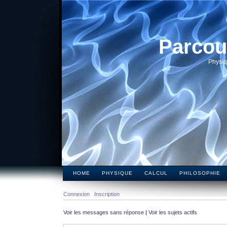
Parcou
Physiq
HOME
PHYSIQUE
CALCUL
PHILOSOPHIE
Connexion
Inscription
Voir les messages sans réponse
|
Voir les sujets actifs