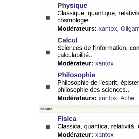
Physique
Classique, quantique, relativit
cosmologie..
Modérateurs:
xantox
,
Gilga
Calcul
Sciences de l'information, co
calculabilité..
Modérateur:
xantox
Philosophie
Philosophie de l'esprit, épist
philosophie des sciences..
Modérateurs:
xantox
,
Ache
Italiano
Fisica
Classica, quantica, relatività,
Modérateur:
xantox