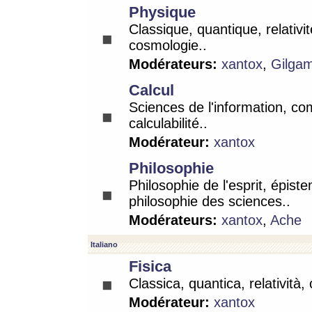
Physique
Classique, quantique, relativit
cosmologie..
Modérateurs:
xantox
,
Gilga
Calcul
Sciences de l'information, co
calculabilité..
Modérateur:
xantox
Philosophie
Philosophie de l'esprit, épist
philosophie des sciences..
Modérateurs:
xantox
,
Ache
Italiano
Fisica
Classica, quantica, relatività,
Modérateur:
xantox