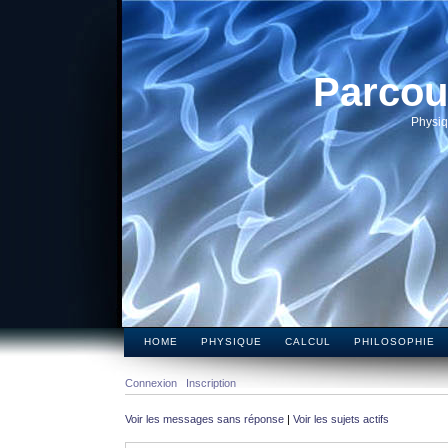
Parcou
Physiq
HOME
PHYSIQUE
CALCUL
PHILOSOPHIE
Connexion
Inscription
Voir les messages sans réponse
|
Voir les sujets actifs