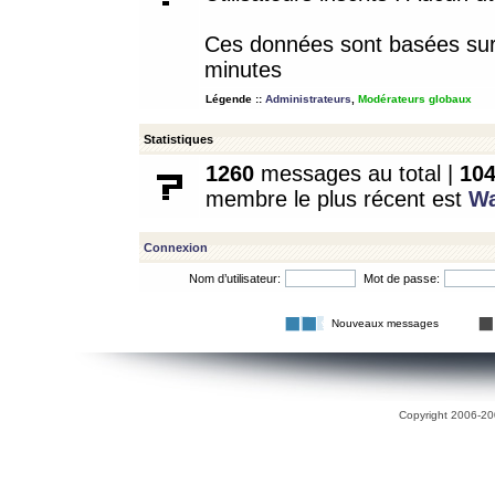
Ces données sont basées sur l
minutes
Légende ::
Administrateurs
,
Modérateurs globaux
Statistiques
1260
messages au total |
10
membre le plus récent est
W
Connexion
Nom d’utilisateur:
Mot de passe:
Nouveaux messages
Copyright 2006-200