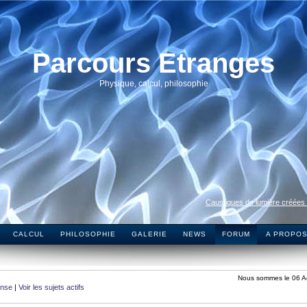
Parcours Etranges
Physique, calcul, philosophie
Caustiques de lumière créées
CALCUL
PHILOSOPHIE
GALERIE
NEWS
FORUM
A PROPO
Nous sommes le 06 A
onse
|
Voir les sujets actifs