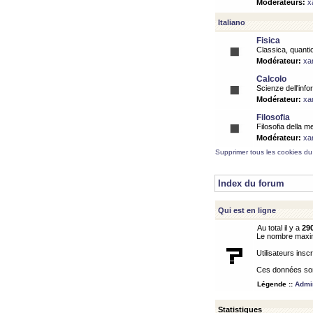
Modérateurs:
x
Italiano
Fisica
Classica, quantic
Modérateur:
xa
Calcolo
Scienze dell'info
Modérateur:
xa
Filosofia
Filosofia della m
Modérateur:
xa
Supprimer tous les cookies du
Index du forum
Qui est en ligne
Au total il y a
29
Le nombre maximu
Utilisateurs inscr
Ces données sont
Légende ::
Admin
Statistiques