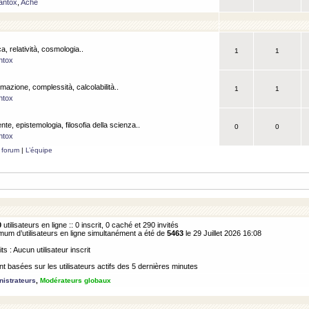
antox
,
Ache
a, relatività, cosmologia..
1
1
ntox
rmazione, complessità, calcolabilità..
1
1
ntox
ente, epistemologia, filosofia della scienza..
0
0
ntox
 forum
|
L’équipe
0
utilisateurs en ligne :: 0 inscrit, 0 caché et 290 invités
m d’utilisateurs en ligne simultanément a été de
5463
le 29 Juillet 2026 16:08
its : Aucun utilisateur inscrit
 basées sur les utilisateurs actifs des 5 dernières minutes
istrateurs
,
Modérateurs globaux