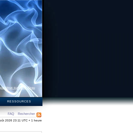
 par deux surfaces d’eau
S
RESSOURCES
FAQ
Rechercher
oût 2026 23:11 UTC + 1 heure