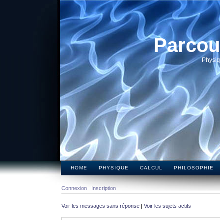
Parcou
Physiq
HOME
PHYSIQUE
CALCUL
PHILOSOPHIE
Connexion
Inscription
Voir les messages sans réponse
|
Voir les sujets actifs