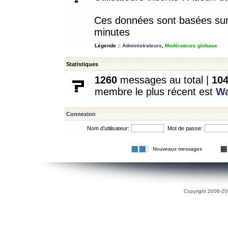
Ces données sont basées sur l
minutes
Légende ::
Administrateurs
,
Modérateurs globaux
Statistiques
1260
messages au total |
10
membre le plus récent est
W
Connexion
Nom d’utilisateur:
Mot de passe:
Nouveaux messages
Copyright 2006-200