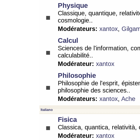
Physique
Classique, quantique, relativit
cosmologie..
Modérateurs:
xantox
,
Gilga
Calcul
Sciences de l'information, co
calculabilité..
Modérateur:
xantox
Philosophie
Philosophie de l'esprit, épist
philosophie des sciences..
Modérateurs:
xantox
,
Ache
Italiano
Fisica
Classica, quantica, relatività,
Modérateur:
xantox