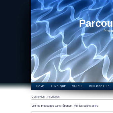
Parcou
Physiq
HOME
PHYSIQUE
CALCUL
PHILOSOPHIE
Connexion
Inscription
Voir les messages sans réponse
|
Voir les sujets actifs