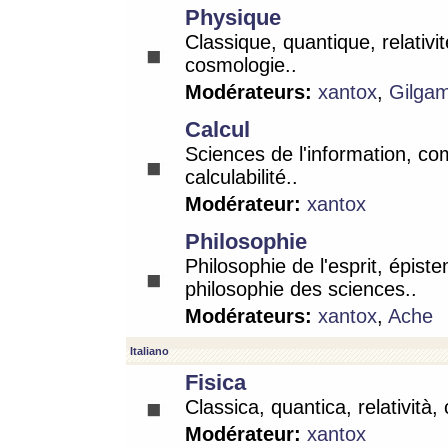
Physique
Classique, quantique, relativit
cosmologie..
Modérateurs:
xantox
,
Gilga
Calcul
Sciences de l'information, co
calculabilité..
Modérateur:
xantox
Philosophie
Philosophie de l'esprit, épist
philosophie des sciences..
Modérateurs:
xantox
,
Ache
Italiano
Fisica
Classica, quantica, relatività,
Modérateur:
xantox