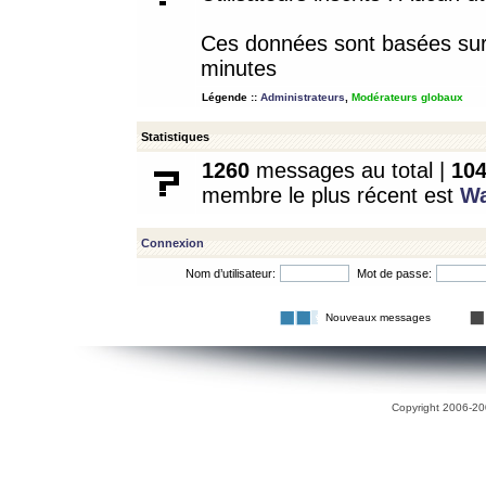
Ces données sont basées sur l
minutes
Légende ::
Administrateurs
,
Modérateurs globaux
Statistiques
1260
messages au total |
10
membre le plus récent est
W
Connexion
Nom d’utilisateur:
Mot de passe:
Nouveaux messages
Copyright 2006-200