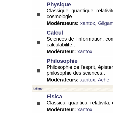
Physique
Classique, quantique, relativit
cosmologie..
Modérateurs:
xantox
,
Gilga
Calcul
Sciences de l'information, co
calculabilité..
Modérateur:
xantox
Philosophie
Philosophie de l'esprit, épist
philosophie des sciences..
Modérateurs:
xantox
,
Ache
Italiano
Fisica
Classica, quantica, relatività,
Modérateur:
xantox