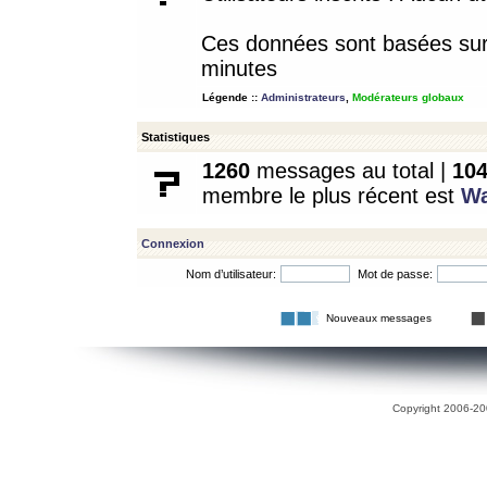
Ces données sont basées sur l
minutes
Légende ::
Administrateurs
,
Modérateurs globaux
Statistiques
1260
messages au total |
10
membre le plus récent est
W
Connexion
Nom d’utilisateur:
Mot de passe:
Nouveaux messages
Copyright 2006-200