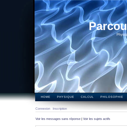
Parcou
Physiq
HOME
PHYSIQUE
CALCUL
PHILOSOPHIE
Connexion
Inscription
Voir les messages sans réponse
|
Voir les sujets actifs