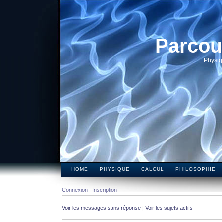
Parcou
Physiq
HOME
PHYSIQUE
CALCUL
PHILOSOPHIE
Connexion
Inscription
Voir les messages sans réponse
|
Voir les sujets actifs