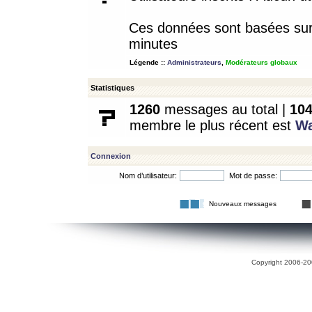
Ces données sont basées sur l
minutes
Légende ::
Administrateurs
,
Modérateurs globaux
Statistiques
1260
messages au total |
10
membre le plus récent est
W
Connexion
Nom d’utilisateur:
Mot de passe:
Nouveaux messages
Copyright 2006-200