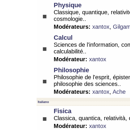
Physique
Classique, quantique, relativit
cosmologie..
Modérateurs:
xantox
,
Gilga
Calcul
Sciences de l'information, co
calculabilité..
Modérateur:
xantox
Philosophie
Philosophie de l'esprit, épist
philosophie des sciences..
Modérateurs:
xantox
,
Ache
Italiano
Fisica
Classica, quantica, relatività,
Modérateur:
xantox