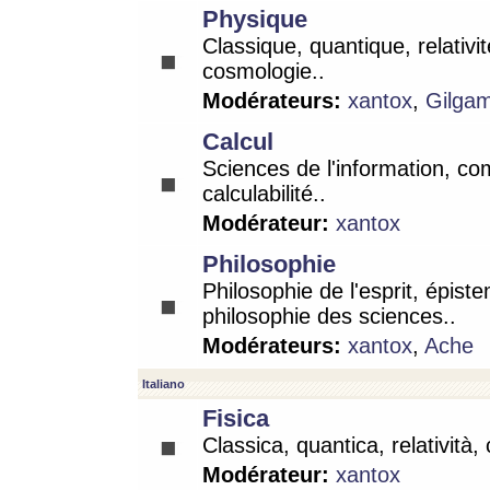
Physique
Classique, quantique, relativit
cosmologie..
Modérateurs:
xantox
,
Gilga
Calcul
Sciences de l'information, co
calculabilité..
Modérateur:
xantox
Philosophie
Philosophie de l'esprit, épist
philosophie des sciences..
Modérateurs:
xantox
,
Ache
Italiano
Fisica
Classica, quantica, relatività,
Modérateur:
xantox