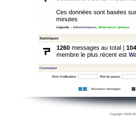
Ces données sont basées sur l
minutes
Légende ::
Administrateurs
,
Modérateurs globaux
Statistiques
1260
messages au total |
10
membre le plus récent est
W
Connexion
Nom d’utilisateur:
Mot de passe:
Nouveaux messages
Copyright 2006-200