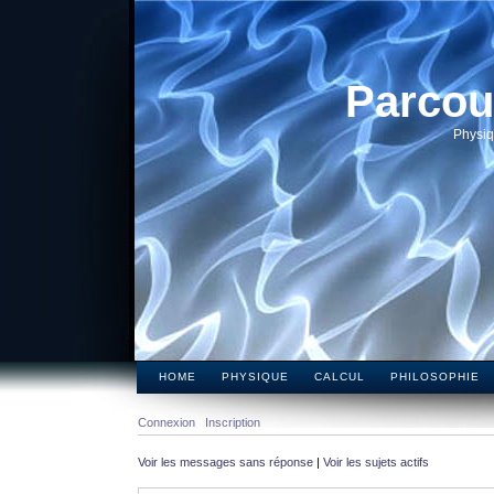
Parcou
Physiq
HOME
PHYSIQUE
CALCUL
PHILOSOPHIE
Connexion
Inscription
Voir les messages sans réponse
|
Voir les sujets actifs