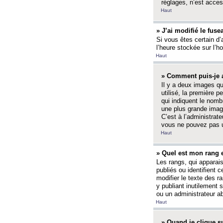
réglages, n’est access
Haut
» J’ai modifié le fuse
Si vous êtes certain d’
l’heure stockée sur l’ho
Haut
» Comment puis-je a
Il y a deux images q
utilisé, la première 
qui indiquent le nom
une plus grande image
C’est à l’administrate
vous ne pouvez pas ut
Haut
» Quel est mon rang 
Les rangs, qui apparai
publiés ou identifient 
modifier le texte des r
y publiant inutilement
ou un administrateur 
Haut
» Quand je clique su