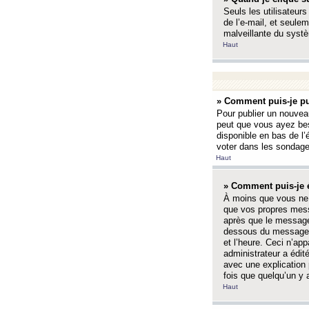
Seuls les utilisateurs
de l’e-mail, et seulem
malveillante du systè
Haut
» Comment puis-je pu
Pour publier un nouveau
peut que vous ayez bes
disponible en bas de l
voter dans les sondage
Haut
» Comment puis-je 
À moins que vous ne 
que vos propres mess
après que le message 
dessous du message l
et l’heure. Ceci n’ap
administrateur a édit
avec une explication
fois que quelqu’un y 
Haut