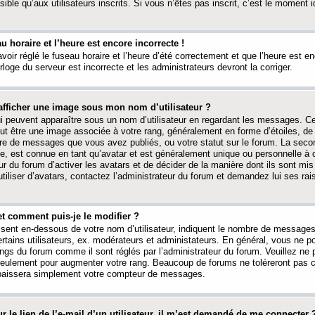
ible qu’aux utilisateurs inscrits. Si vous n’êtes pas inscrit, c’est le moment id
au horaire et l’heure est encore incorrecte !
avoir réglé le fuseau horaire et l’heure d’été correctement et que l’heure est e
rloge du serveur est incorrecte et les administrateurs devront la corriger.
fficher une image sous mon nom d’utilisateur ?
ui peuvent apparaître sous un nom d’utilisateur en regardant les messages. C
peut être une image associée à votre rang, généralement en forme d’étoiles, de
bre de messages que vous avez publiés, ou votre statut sur le forum. La seco
, est connue en tant qu’avatar et est généralement unique ou personnelle à c
ur du forum d’activer les avatars et de décider de la manière dont ils sont mis 
iliser d’avatars, contactez l’administrateur du forum et demandez lui ses rai
et comment puis-je le modifier ?
ssent en-dessous de votre nom d’utilisateur, indiquent le nombre de message
certains utilisateurs, ex. modérateurs et administateurs. En général, vous ne
angs du forum comme il sont réglés par l’administrateur du forum. Veuillez ne
 seulement pour augmenter votre rang. Beaucoup de forums ne toléreront pas c
abaissera simplement votre compteur de messages.
r le lien de l’e-mail d’un utilisateur, il m’est demandé de me connecter 