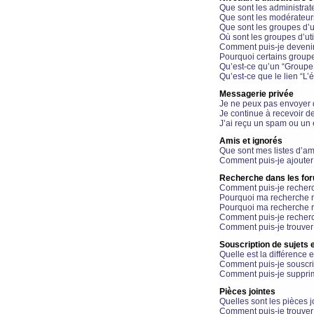
Que sont les administrat
Que sont les modérateur
Que sont les groupes d’ut
Où sont les groupes d’uti
Comment puis-je devenir
Pourquoi certains groupe
Qu’est-ce qu’un “Groupe d
Qu’est-ce que le lien “L’
Messagerie privée
Je ne peux pas envoyer 
Je continue à recevoir d
J’ai reçu un spam ou un 
Amis et ignorés
Que sont mes listes d’am
Comment puis-je ajouter 
Recherche dans les fo
Comment puis-je recherc
Pourquoi ma recherche n
Pourquoi ma recherche r
Comment puis-je recherch
Comment puis-je trouver
Souscription de sujets e
Quelle est la différence e
Comment puis-je souscrir
Comment puis-je supprim
Pièces jointes
Quelles sont les pièces j
Comment puis-je trouver 