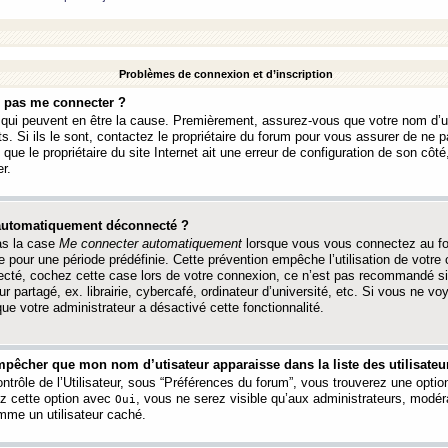
Problèmes de connexion et d’inscription
e pas me connecter ?
s qui peuvent en être la cause. Premièrement, assurez-vous que votre nom d’ut
s. Si ils le sont, contactez le propriétaire du forum pour vous assurer de ne pa
ue le propriétaire du site Internet ait une erreur de configuration de son côté, 
r.
 automatiquement déconnecté ?
as la case
Me connecter automatiquement
lorsque vous vous connectez au f
 pour une période prédéfinie. Cette prévention empêche l’utilisation de votre
necté, cochez cette case lors de votre connexion, ce n’est pas recommandé s
ur partagé, ex. librairie, cybercafé, ordinateur d’université, etc. Si vous ne v
que votre administrateur a désactivé cette fonctionnalité.
pêcher que mon nom d’utisateur apparaisse dans la liste des utilisateur
trôle de l’Utilisateur, sous “Préférences du forum”, vous trouverez une opti
ez cette option avec
, vous ne serez visible qu’aux administrateurs, mod
Oui
me un utilisateur caché.