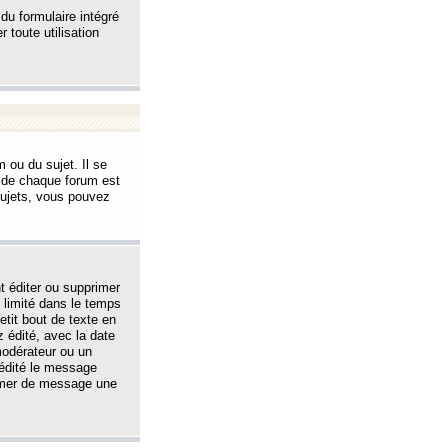
 du formulaire intégré
 toute utilisation
 ou du sujet. Il se
s de chaque forum est
sujets, vous pouvez
 éditer ou supprimer
 limité dans le temps
tit bout de texte en
 édité, avec la date
 modérateur ou un
 édité le message
rimer de message une