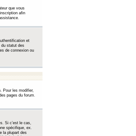
sateur que vous
inscription afin
assistance.
thentification et
 du statut des
èmes de connexion ou
. Pour les modifier,
t des pages du forum.
s. Si c’est le cas,
one spécifique, ex.
e la plupart des