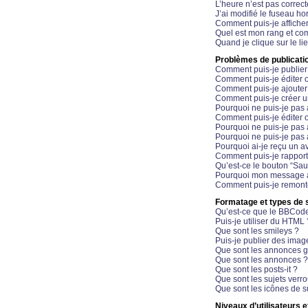
L’heure n’est pas correct
J’ai modifié le fuseau hor
Comment puis-je affiche
Quel est mon rang et com
Quand je clique sur le li
Problèmes de publicati
Comment puis-je publier
Comment puis-je éditer
Comment puis-je ajoute
Comment puis-je créer 
Pourquoi ne puis-je pas 
Comment puis-je éditer 
Pourquoi ne puis-je pas
Pourquoi ne puis-je pas 
Pourquoi ai-je reçu un a
Comment puis-je rappor
Qu’est-ce le bouton “Sauv
Pourquoi mon message a-
Comment puis-je remonte
Formatage et types de 
Qu’est-ce que le BBCod
Puis-je utiliser du HTML 
Que sont les smileys ?
Puis-je publier des imag
Que sont les annonces g
Que sont les annonces ?
Que sont les posts-it ?
Que sont les sujets verro
Que sont les icônes de s
Niveaux d’utilisateurs e