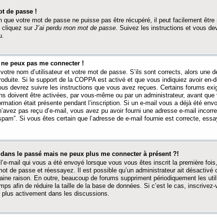
t de passe !
 que votre mot de passe ne puisse pas être récupéré, il peut facilement être ré
 cliquez sur
J’ai perdu mon mot de passe
. Suivez les instructions et vous de
u.
s ne peux pas me connecter !
votre nom d’utilisateur et votre mot de passe. S’ils sont corrects, alors une
produite. Si le support de la COPPA est activé et que vous indiquiez avoir en
 vous devrez suivre les instructions que vous avez reçues. Certains forums ex
ons doivent être activées, par vous-même ou par un administrateur, avant que 
ormation était présente pendant l’inscription. Si un e-mail vous a déjà été env
n’avez pas reçu d’e-mail, vous avez pu avoir fourni une adresse e-mail incorre
“spam”. Si vous êtes certain que l’adresse de e-mail fournie est correcte, ess
t dans le passé mais ne peux plus me connecter à présent ?!
l’e-mail qui vous a été envoyé lorsque vous vous êtes inscrit la première fois
e mot de passe et réessayez. Il est possible qu’un administrateur ait désactivé 
ine raison. En outre, beaucoup de forums suppriment périodiquement les utili
mps afin de réduire la taille de la base de données. Si c’est le cas, inscrive
r plus activement dans les discussions.