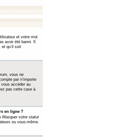
ilisateur et votre mot
s avoir été banni. Il
et qu’il soit
orum, vous ne
 compte par n’importe
i vous accéder au
oyez pas cette case à
s en ligne ?
on
Masquer votre statut
érateurs ou vous-même.