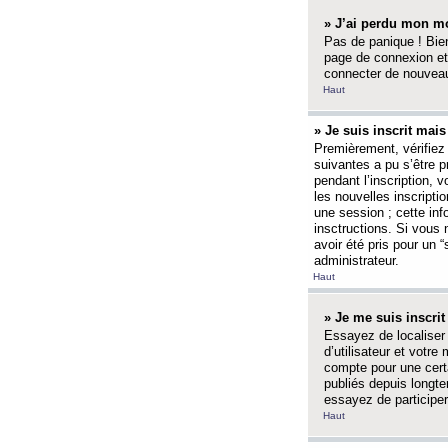
» J’ai perdu mon mo
Pas de panique ! Bien
page de connexion et
connecter de nouvea
Haut
» Je suis inscrit mai
Premièrement, vérifiez 
suivantes a pu s’être 
pendant l’inscription,
les nouvelles inscripti
une session ; cette inf
insctructions. Si vous 
avoir été pris pour un 
administrateur.
Haut
» Je me suis inscri
Essayez de localiser 
d’utilisateur et votr
compte pour une certa
publiés depuis longte
essayez de participe
Haut