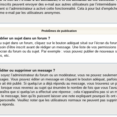
 inscrits peuvent envoyer des e-mail aux autres utilisateurs par l’intermédiaire
ent si l’administrateur a activé cette fonctionnalité. Cela à pour but d’empêcher
me e-mail par les utilisateurs anonymes.
Problèmes de publication
blier un sujet dans un forum ?
 sujet dans un forum, cliquez sur le bouton adéquat situé sur l’écran du forum
oin d’être inscrit avant de rédiger un message. Une liste de vos permission
’écran du forum ou du sujet. Par exemple : vous pouvez publier de nouveaux 
s, etc.
éditer ou supprimer un message ?
soyez l’administrateur du forum ou un modérateur, vous ne pouvez seulement
ages. Vous pouvez éditer un message en cliquant le bouton adéquat, parfois
ait été publié. Si quelqu’un a déjà répondu au message, vous trouverez un pe
orsque vous revenez au sujet qui énumère le nombre de fois que vous l’avez
paraîtra que si quelqu’un a effectué une réponse ; cela n’apparaîtra pas si un
é le message, bien qu’ils puissent laisser une note expliquant pourquoi ils ont
 personelle. Veuillez noter que les utilisateurs normaux ne peuvent pas supp
a répondu.