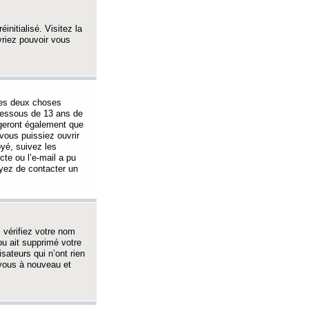
initialisé. Visitez la
vriez pouvoir vous
 des deux choses
-dessous de 13 ans de
igeront également que
vous puissiez ouvrir
oyé, suivez les
cte ou l’e-mail a pu
ayez de contacter un
, vérifiez votre nom
ou ait supprimé votre
sateurs qui n’ont rien
z-vous à nouveau et