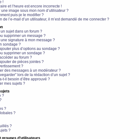
e !
aire et l’heure est encore incorrecte !
r une image sous mon nom d’utilisateur ?
ment puis-je le modifier ?
en de l’e-mail d’un utilisateur, il m’est demandé de me connecter ?
on
 un sujet dans un forum ?
 ou supprimer un message ?
r une signature à mon message ?
un sondage ?
ajouter plus d’options au sondage ?
ou supprimer un sondage ?
 accéder au forum ?
ajouter de pièces jointes ?
vertissement ?
ter des messages à un modérateur ?
egarder” lors de la rédaction d’un sujet ?
t-il besoin d’être approuvé ?
r mes sujets ?
sujets
e ?
?
es ?
lobales ?
uillés ?
ujets ?
t groupes d’utilisateurs