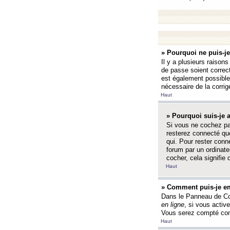
» Pourquoi ne puis-j
Il y a plusieurs raison
de passe soient correct
est également possible q
nécessaire de la corrige
Haut
» Pourquoi suis-je
Si vous ne cochez p
resterez connecté que
qui. Pour rester con
forum par un ordinate
cocher, cela signifie 
Haut
» Comment puis-je em
Dans le Panneau de Con
en ligne
, si vous activ
Vous serez compté com
Haut