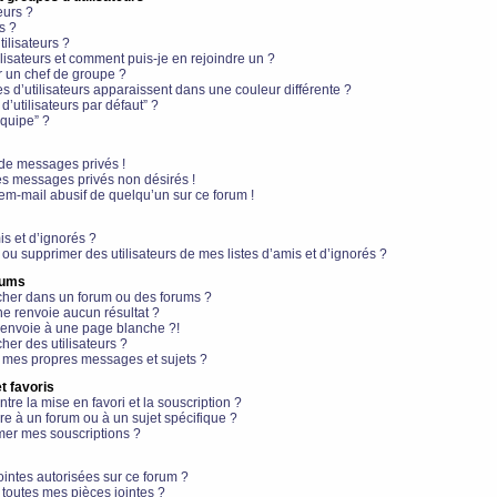
eurs ?
s ?
ilisateurs ?
lisateurs et comment puis-je en rejoindre un ?
 un chef de groupe ?
s d’utilisateurs apparaissent dans une couleur différente ?
’utilisateurs par défaut” ?
équipe” ?
de messages privés !
es messages privés non désirés !
em-mail abusif de quelqu’un sur ce forum !
is et d’ignorés ?
ou supprimer des utilisateurs de mes listes d’amis et d’ignorés ?
rums
her dans un forum ou des forums ?
e renvoie aucun résultat ?
envoie à une page blanche ?!
er des utilisateurs ?
 mes propres messages et sujets ?
t favoris
ntre la mise en favori et la souscription ?
e à un forum ou à un sujet spécifique ?
er mes souscriptions ?
ointes autorisées sur ce forum ?
toutes mes pièces jointes ?