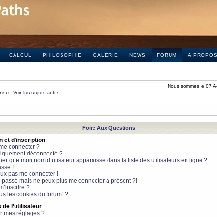
CALCUL
PHILOSOPHIE
GALERIE
NEWS
FORUM
A PROPO
Nous sommes le 07 A
onse
|
Voir les sujets actifs
Foire Aux Questions
et d’inscription
 me connecter ?
tiquement déconnecté ?
 que mon nom d’utisateur apparaisse dans la liste des utilisateurs en ligne ?
sse !
peux pas me connecter !
le passé mais ne peux plus me connecter à présent ?!
m’inscrire ?
ous les cookies du forum” ?
de l’utilisateur
r mes réglages ?