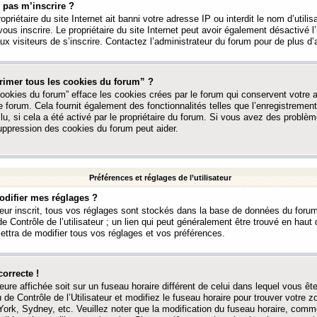
 pas m’inscrire ?
ropriétaire du site Internet ait banni votre adresse IP ou interdit le nom d’utili
vous inscrire. Le propriétaire du site Internet peut avoir également désactivé l’
 visiteurs de s’inscrire. Contactez l’administrateur du forum pour de plus d’
rimer tous les cookies du forum” ?
ookies du forum” efface les cookies crées par le forum qui conservent votre au
e forum. Cela fournit également des fonctionnalités telles que l’enregistrement
u, si cela a été activé par le propriétaire du forum. Si vous avez des probl
uppression des cookies du forum peut aider.
Préférences et réglages de l’utilisateur
difier mes réglages ?
teur inscrit, tous vos réglages sont stockés dans la base de données du forum
e Contrôle de l’utilisateur ; un lien qui peut généralement être trouvé en hau
tra de modifier tous vos réglages et vos préférences.
correcte !
heure affichée soit sur un fuseau horaire différent de celui dans lequel vous ête
 de Contrôle de l’Utilisateur et modifiez le fuseau horaire pour trouver votre z
ork, Sydney, etc. Veuillez noter que la modification du fuseau horaire, comm