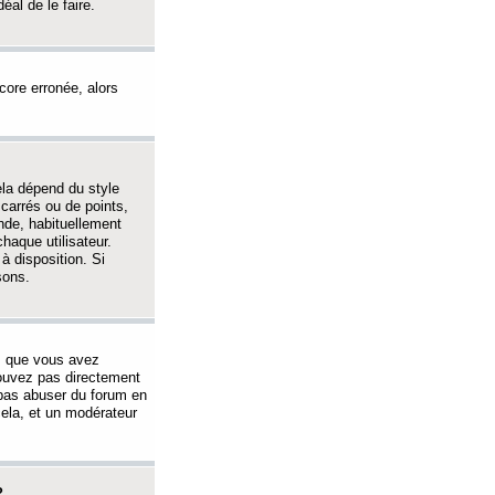
éal de le faire.
ncore erronée, alors
ela dépend du style
 carrés ou de points,
nde, habituellement
haque utilisateur.
à disposition. Si
sons.
s que vous avez
 pouvez pas directement
 pas abuser du forum en
ela, et un modérateur
?