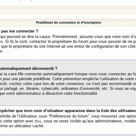
Problèmes de connexion et d’inscription
e pas me connecter ?
s qui peuvent en être la cause. Premièrement, assurez-vous que votre nom d’ut
s. Si ils le sont, contactez le propriétaire du forum pour vous assurer de ne pa
ue le propriétaire du site Internet ait une erreur de configuration de son côté, 
r.
 automatiquement déconnecté ?
as la case
Me connecter automatiquement
lorsque vous vous connectez au f
 pour une période prédéfinie. Cette prévention empêche l’utilisation de votre
necté, cochez cette case lors de votre connexion, ce n’est pas recommandé s
ur partagé, ex. librairie, cybercafé, ordinateur d’université, etc. Si vous ne v
que votre administrateur a désactivé cette fonctionnalité.
pêcher que mon nom d’utisateur apparaisse dans la liste des utilisateur
trôle de l’Utilisateur, sous “Préférences du forum”, vous trouverez une opti
ez cette option avec
, vous ne serez visible qu’aux administrateurs, mod
Oui
me un utilisateur caché.