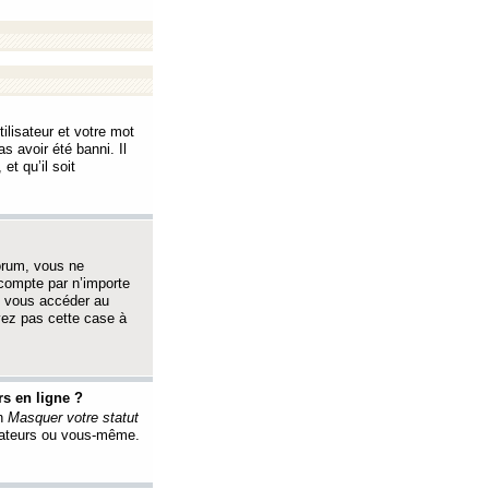
ilisateur et votre mot
s avoir été banni. Il
et qu’il soit
orum, vous ne
 compte par n’importe
i vous accéder au
oyez pas cette case à
s en ligne ?
on
Masquer votre statut
érateurs ou vous-même.