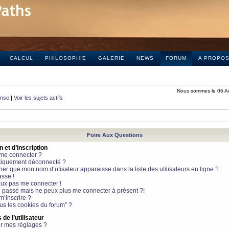
CALCUL
PHILOSOPHIE
GALERIE
NEWS
FORUM
A PROPO
Nous sommes le 06 A
onse
|
Voir les sujets actifs
Foire Aux Questions
et d’inscription
 me connecter ?
tiquement déconnecté ?
 que mon nom d’utisateur apparaisse dans la liste des utilisateurs en ligne ?
sse !
peux pas me connecter !
le passé mais ne peux plus me connecter à présent ?!
m’inscrire ?
ous les cookies du forum” ?
de l’utilisateur
r mes réglages ?