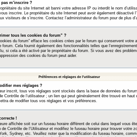
 pas m’inscrire ?
ropriétaire du site Internet ait banni votre adresse IP ou interdit le nom d’utili
vous inscrire. Le propriétaire du site Internet peut avoir également désactivé l’
 visiteurs de s’inscrire. Contactez l’administrateur du forum pour de plus d’
rimer tous les cookies du forum” ?
ookies du forum” efface les cookies crées par le forum qui conservent votre au
e forum. Cela fournit également des fonctionnalités telles que l’enregistrement
u, si cela a été activé par le propriétaire du forum. Si vous avez des probl
uppression des cookies du forum peut aider.
Préférences et réglages de l’utilisateur
difier mes réglages ?
teur inscrit, tous vos réglages sont stockés dans la base de données du forum
e Contrôle de l’utilisateur ; un lien qui peut généralement être trouvé en hau
tra de modifier tous vos réglages et vos préférences.
correcte !
heure affichée soit sur un fuseau horaire différent de celui dans lequel vous ête
 de Contrôle de l’Utilisateur et modifiez le fuseau horaire pour trouver votre z
ork, Sydney, etc. Veuillez noter que la modification du fuseau horaire, comm