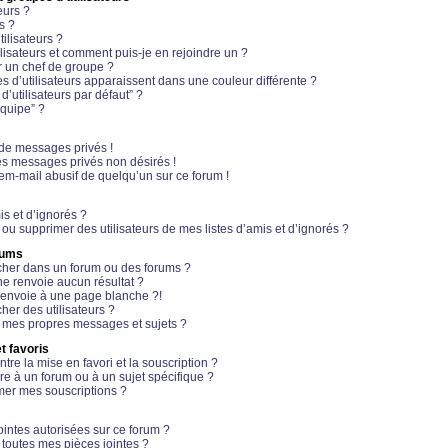
eurs ?
s ?
ilisateurs ?
lisateurs et comment puis-je en rejoindre un ?
 un chef de groupe ?
s d’utilisateurs apparaissent dans une couleur différente ?
’utilisateurs par défaut” ?
équipe” ?
de messages privés !
es messages privés non désirés !
em-mail abusif de quelqu’un sur ce forum !
is et d’ignorés ?
ou supprimer des utilisateurs de mes listes d’amis et d’ignorés ?
rums
her dans un forum ou des forums ?
e renvoie aucun résultat ?
envoie à une page blanche ?!
er des utilisateurs ?
 mes propres messages et sujets ?
t favoris
ntre la mise en favori et la souscription ?
e à un forum ou à un sujet spécifique ?
er mes souscriptions ?
ointes autorisées sur ce forum ?
toutes mes pièces jointes ?