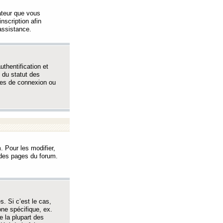
sateur que vous
inscription afin
assistance.
thentification et
 du statut des
èmes de connexion ou
. Pour les modifier,
t des pages du forum.
s. Si c’est le cas,
one spécifique, ex.
e la plupart des