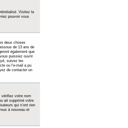
initialisé. Visitez la
vriez pouvoir vous
 des deux choses
-dessous de 13 ans de
igeront également que
vous puissiez ouvrir
oyé, suivez les
cte ou l’e-mail a pu
ayez de contacter un
, vérifiez votre nom
ou ait supprimé votre
sateurs qui n’ont rien
z-vous à nouveau et