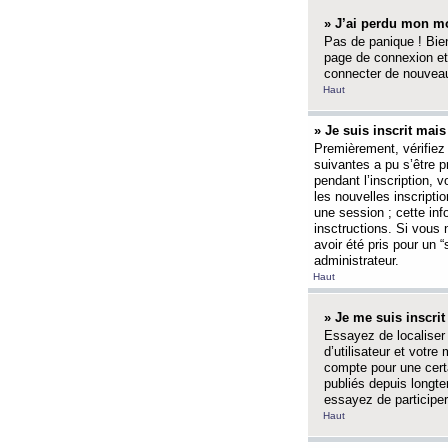
» J’ai perdu mon mo
Pas de panique ! Bien
page de connexion et
connecter de nouvea
Haut
» Je suis inscrit mai
Premièrement, vérifiez 
suivantes a pu s’être 
pendant l’inscription,
les nouvelles inscripti
une session ; cette inf
insctructions. Si vous 
avoir été pris pour un 
administrateur.
Haut
» Je me suis inscri
Essayez de localiser 
d’utilisateur et votr
compte pour une certa
publiés depuis longte
essayez de participe
Haut