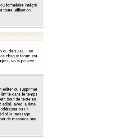
 du formulaire intégré
 toute utilisation
 ou du sujet. Il se
s de chaque forum est
sujets, vous pouvez
 éditer ou supprimer
 limité dans le temps
tit bout de texte en
 édité, avec la date
 modérateur ou un
 édité le message
rimer de message une