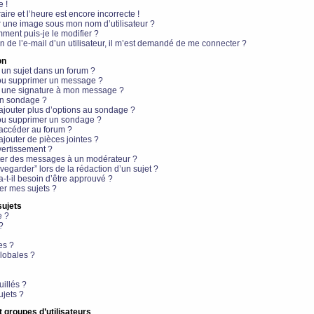
e !
aire et l’heure est encore incorrecte !
r une image sous mon nom d’utilisateur ?
ment puis-je le modifier ?
en de l’e-mail d’un utilisateur, il m’est demandé de me connecter ?
on
 un sujet dans un forum ?
 ou supprimer un message ?
r une signature à mon message ?
un sondage ?
ajouter plus d’options au sondage ?
ou supprimer un sondage ?
 accéder au forum ?
ajouter de pièces jointes ?
vertissement ?
ter des messages à un modérateur ?
egarder” lors de la rédaction d’un sujet ?
t-il besoin d’être approuvé ?
r mes sujets ?
sujets
e ?
?
es ?
lobales ?
uillés ?
ujets ?
t groupes d’utilisateurs