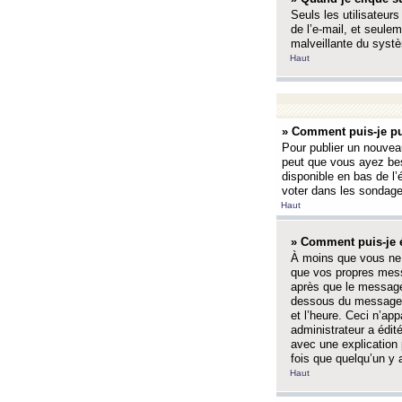
Seuls les utilisateurs
de l’e-mail, et seulem
malveillante du systè
Haut
» Comment puis-je pu
Pour publier un nouveau
peut que vous ayez bes
disponible en bas de l
voter dans les sondage
Haut
» Comment puis-je 
À moins que vous ne 
que vos propres mess
après que le message 
dessous du message l
et l’heure. Ceci n’ap
administrateur a édit
avec une explication
fois que quelqu’un y 
Haut