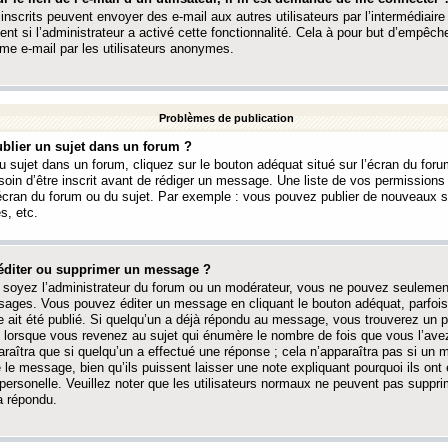
 inscrits peuvent envoyer des e-mail aux autres utilisateurs par l’intermédiaire
ent si l’administrateur a activé cette fonctionnalité. Cela à pour but d’empêcher
me e-mail par les utilisateurs anonymes.
Problèmes de publication
blier un sujet dans un forum ?
 sujet dans un forum, cliquez sur le bouton adéquat situé sur l’écran du forum
oin d’être inscrit avant de rédiger un message. Une liste de vos permission
’écran du forum ou du sujet. Par exemple : vous pouvez publier de nouveaux 
s, etc.
éditer ou supprimer un message ?
soyez l’administrateur du forum ou un modérateur, vous ne pouvez seulement
ages. Vous pouvez éditer un message en cliquant le bouton adéquat, parfois
ait été publié. Si quelqu’un a déjà répondu au message, vous trouverez un pe
orsque vous revenez au sujet qui énumère le nombre de fois que vous l’avez
paraîtra que si quelqu’un a effectué une réponse ; cela n’apparaîtra pas si un
é le message, bien qu’ils puissent laisser une note expliquant pourquoi ils ont
 personelle. Veuillez noter que les utilisateurs normaux ne peuvent pas supp
a répondu.