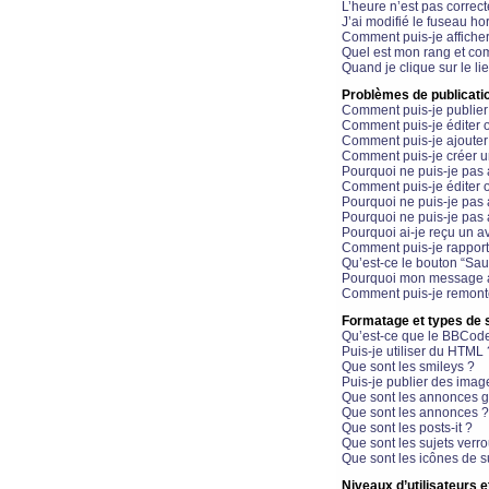
L’heure n’est pas correct
J’ai modifié le fuseau hor
Comment puis-je affiche
Quel est mon rang et com
Quand je clique sur le li
Problèmes de publicati
Comment puis-je publier
Comment puis-je éditer
Comment puis-je ajoute
Comment puis-je créer 
Pourquoi ne puis-je pas 
Comment puis-je éditer 
Pourquoi ne puis-je pas
Pourquoi ne puis-je pas 
Pourquoi ai-je reçu un a
Comment puis-je rappor
Qu’est-ce le bouton “Sauv
Pourquoi mon message a-
Comment puis-je remonte
Formatage et types de 
Qu’est-ce que le BBCod
Puis-je utiliser du HTML 
Que sont les smileys ?
Puis-je publier des imag
Que sont les annonces g
Que sont les annonces ?
Que sont les posts-it ?
Que sont les sujets verro
Que sont les icônes de s
Niveaux d’utilisateurs e