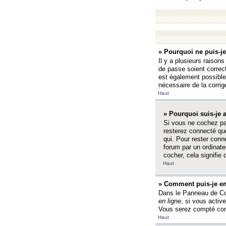
» Pourquoi ne puis-j
Il y a plusieurs raison
de passe soient correct
est également possible q
nécessaire de la corrige
Haut
» Pourquoi suis-je
Si vous ne cochez p
resterez connecté que
qui. Pour rester con
forum par un ordinate
cocher, cela signifie 
Haut
» Comment puis-je em
Dans le Panneau de Con
en ligne
, si vous activ
Vous serez compté com
Haut