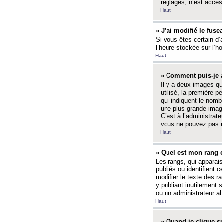
réglages, n’est access
Haut
» J’ai modifié le fuse
Si vous êtes certain d’
l’heure stockée sur l’ho
Haut
» Comment puis-je a
Il y a deux images q
utilisé, la première 
qui indiquent le nom
une plus grande image
C’est à l’administrate
vous ne pouvez pas ut
Haut
» Quel est mon rang 
Les rangs, qui apparai
publiés ou identifient 
modifier le texte des r
y publiant inutilement
ou un administrateur 
Haut
» Quand je clique su