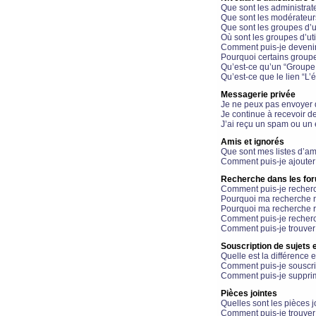
Que sont les administrat
Que sont les modérateur
Que sont les groupes d’ut
Où sont les groupes d’uti
Comment puis-je devenir
Pourquoi certains groupe
Qu’est-ce qu’un “Groupe d
Qu’est-ce que le lien “L’
Messagerie privée
Je ne peux pas envoyer 
Je continue à recevoir d
J’ai reçu un spam ou un 
Amis et ignorés
Que sont mes listes d’am
Comment puis-je ajouter 
Recherche dans les fo
Comment puis-je recherc
Pourquoi ma recherche n
Pourquoi ma recherche r
Comment puis-je recherch
Comment puis-je trouver
Souscription de sujets e
Quelle est la différence e
Comment puis-je souscrir
Comment puis-je supprim
Pièces jointes
Quelles sont les pièces j
Comment puis-je trouver 