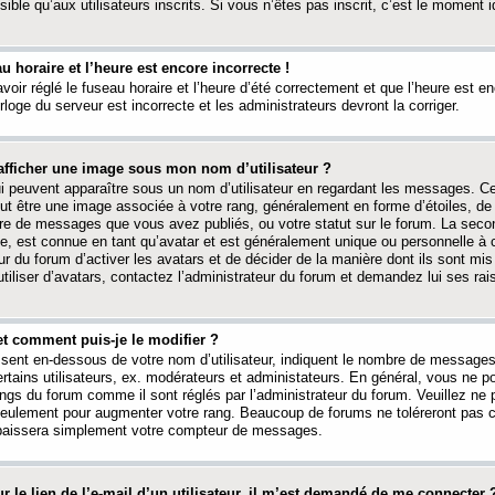
ible qu’aux utilisateurs inscrits. Si vous n’êtes pas inscrit, c’est le moment id
au horaire et l’heure est encore incorrecte !
avoir réglé le fuseau horaire et l’heure d’été correctement et que l’heure est e
rloge du serveur est incorrecte et les administrateurs devront la corriger.
fficher une image sous mon nom d’utilisateur ?
ui peuvent apparaître sous un nom d’utilisateur en regardant les messages. C
peut être une image associée à votre rang, généralement en forme d’étoiles, de
bre de messages que vous avez publiés, ou votre statut sur le forum. La seco
, est connue en tant qu’avatar et est généralement unique ou personnelle à c
ur du forum d’activer les avatars et de décider de la manière dont ils sont mis 
iliser d’avatars, contactez l’administrateur du forum et demandez lui ses rai
et comment puis-je le modifier ?
ssent en-dessous de votre nom d’utilisateur, indiquent le nombre de message
certains utilisateurs, ex. modérateurs et administateurs. En général, vous ne
angs du forum comme il sont réglés par l’administrateur du forum. Veuillez ne
 seulement pour augmenter votre rang. Beaucoup de forums ne toléreront pas c
abaissera simplement votre compteur de messages.
r le lien de l’e-mail d’un utilisateur, il m’est demandé de me connecter 