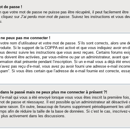
t de passe !
 que votre mot de passe ne puisse pas être récupéré, il peut facilement être ré
 cliquez sur
J’ai perdu mon mot de passe
. Suivez les instructions et vous de
u.
s ne peux pas me connecter !
votre nom d’utilisateur et votre mot de passe. S’ils sont corrects, alors une
produite. Si le support de la COPPA est activé et que vous indiquiez avoir en
 vous devrez suivre les instructions que vous avez reçues. Certains forums ex
ons doivent être activées, par vous-même ou par un administrateur, avant que 
ormation était présente pendant l’inscription. Si un e-mail vous a déjà été env
n’avez pas reçu d’e-mail, vous avez pu avoir fourni une adresse e-mail incorre
“spam”. Si vous êtes certain que l’adresse de e-mail fournie est correcte, ess
t dans le passé mais ne peux plus me connecter à présent ?!
l’e-mail qui vous a été envoyé lorsque vous vous êtes inscrit la première fois
e mot de passe et réessayez. Il est possible qu’un administrateur ait désactivé 
ine raison. En outre, beaucoup de forums suppriment périodiquement les utili
mps afin de réduire la taille de la base de données. Si c’est le cas, inscrive
r plus activement dans les discussions.