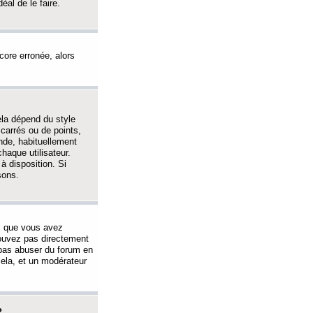
éal de le faire.
ncore erronée, alors
ela dépend du style
 carrés ou de points,
nde, habituellement
haque utilisateur.
à disposition. Si
sons.
s que vous avez
 pouvez pas directement
 pas abuser du forum en
ela, et un modérateur
?