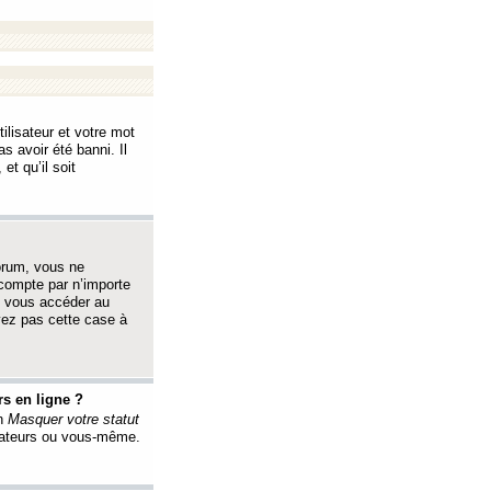
ilisateur et votre mot
s avoir été banni. Il
et qu’il soit
orum, vous ne
 compte par n’importe
i vous accéder au
oyez pas cette case à
s en ligne ?
on
Masquer votre statut
érateurs ou vous-même.