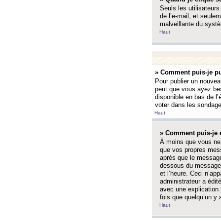
Seuls les utilisateurs
de l’e-mail, et seulem
malveillante du systè
Haut
» Comment puis-je pu
Pour publier un nouveau
peut que vous ayez bes
disponible en bas de l
voter dans les sondage
Haut
» Comment puis-je 
À moins que vous ne 
que vos propres mess
après que le message 
dessous du message l
et l’heure. Ceci n’ap
administrateur a édit
avec une explication
fois que quelqu’un y 
Haut