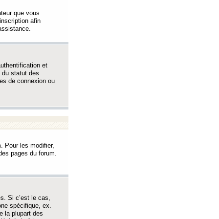
sateur que vous
inscription afin
assistance.
thentification et
 du statut des
èmes de connexion ou
. Pour les modifier,
t des pages du forum.
s. Si c’est le cas,
one spécifique, ex.
e la plupart des