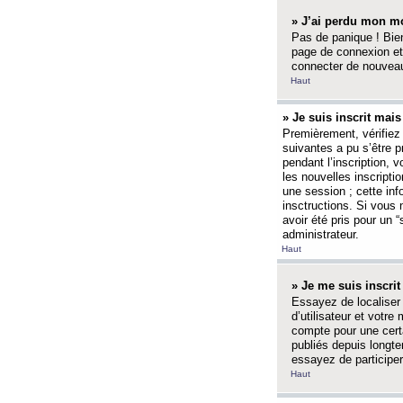
» J’ai perdu mon mo
Pas de panique ! Bien
page de connexion et
connecter de nouvea
Haut
» Je suis inscrit mai
Premièrement, vérifiez 
suivantes a pu s’être 
pendant l’inscription,
les nouvelles inscripti
une session ; cette inf
insctructions. Si vous 
avoir été pris pour un 
administrateur.
Haut
» Je me suis inscri
Essayez de localiser 
d’utilisateur et votr
compte pour une certa
publiés depuis longte
essayez de participe
Haut