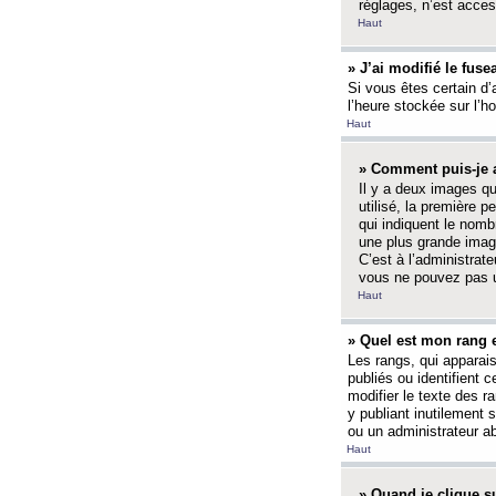
réglages, n’est access
Haut
» J’ai modifié le fuse
Si vous êtes certain d’
l’heure stockée sur l’ho
Haut
» Comment puis-je a
Il y a deux images q
utilisé, la première 
qui indiquent le nom
une plus grande image
C’est à l’administrate
vous ne pouvez pas ut
Haut
» Quel est mon rang 
Les rangs, qui apparai
publiés ou identifient 
modifier le texte des r
y publiant inutilement
ou un administrateur 
Haut
» Quand je clique su