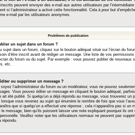
 inscrits peuvent envoyer des e-mail aux autres utilisateurs par l’intermédiaire
ent si l’administrateur a activé cette fonctionnalité. Cela à pour but d’empêcher
me e-mail par les utilisateurs anonymes.
Problèmes de publication
blier un sujet dans un forum ?
 sujet dans un forum, cliquez sur le bouton adéquat situé sur l’écran du forum
oin d’être inscrit avant de rédiger un message. Une liste de vos permission
’écran du forum ou du sujet. Par exemple : vous pouvez publier de nouveaux 
s, etc.
éditer ou supprimer un message ?
soyez l’administrateur du forum ou un modérateur, vous ne pouvez seulement
ages. Vous pouvez éditer un message en cliquant le bouton adéquat, parfois
ait été publié. Si quelqu’un a déjà répondu au message, vous trouverez un pe
orsque vous revenez au sujet qui énumère le nombre de fois que vous l’avez
paraîtra que si quelqu’un a effectué une réponse ; cela n’apparaîtra pas si un
é le message, bien qu’ils puissent laisser une note expliquant pourquoi ils ont
 personelle. Veuillez noter que les utilisateurs normaux ne peuvent pas supp
a répondu.