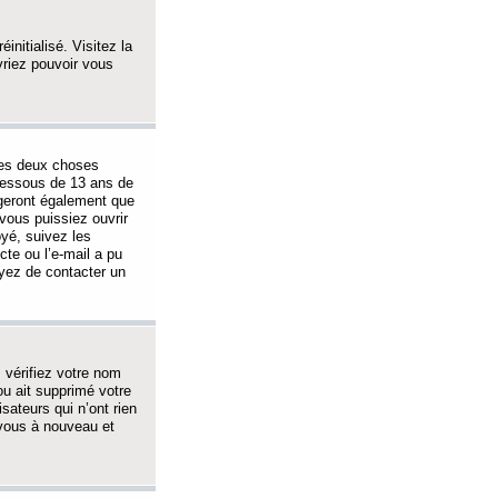
initialisé. Visitez la
vriez pouvoir vous
 des deux choses
-dessous de 13 ans de
igeront également que
vous puissiez ouvrir
oyé, suivez les
cte ou l’e-mail a pu
ayez de contacter un
, vérifiez votre nom
ou ait supprimé votre
sateurs qui n’ont rien
z-vous à nouveau et