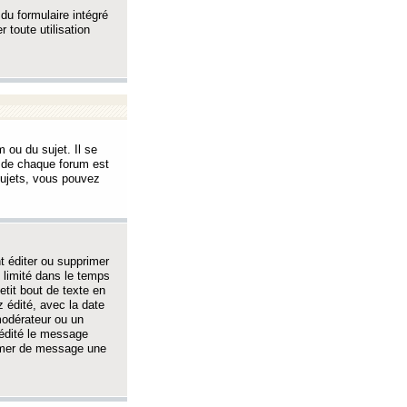
 du formulaire intégré
 toute utilisation
 ou du sujet. Il se
s de chaque forum est
sujets, vous pouvez
 éditer ou supprimer
 limité dans le temps
tit bout de texte en
 édité, avec la date
 modérateur ou un
 édité le message
rimer de message une