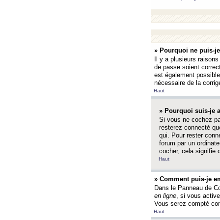
» Pourquoi ne puis-j
Il y a plusieurs raison
de passe soient correct
est également possible q
nécessaire de la corrige
Haut
» Pourquoi suis-je
Si vous ne cochez p
resterez connecté que
qui. Pour rester con
forum par un ordinate
cocher, cela signifie 
Haut
» Comment puis-je em
Dans le Panneau de Con
en ligne
, si vous activ
Vous serez compté com
Haut