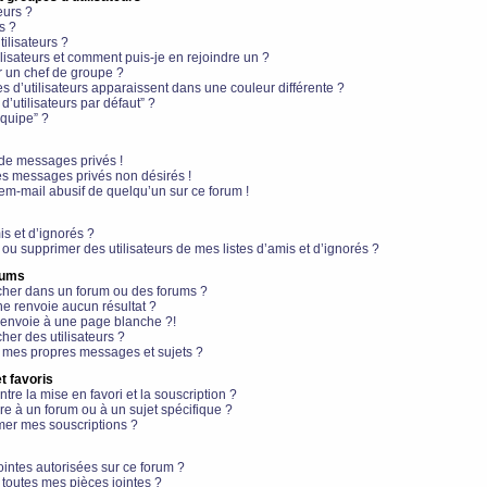
eurs ?
s ?
ilisateurs ?
lisateurs et comment puis-je en rejoindre un ?
 un chef de groupe ?
s d’utilisateurs apparaissent dans une couleur différente ?
’utilisateurs par défaut” ?
équipe” ?
de messages privés !
es messages privés non désirés !
em-mail abusif de quelqu’un sur ce forum !
is et d’ignorés ?
ou supprimer des utilisateurs de mes listes d’amis et d’ignorés ?
rums
her dans un forum ou des forums ?
e renvoie aucun résultat ?
envoie à une page blanche ?!
er des utilisateurs ?
 mes propres messages et sujets ?
t favoris
ntre la mise en favori et la souscription ?
e à un forum ou à un sujet spécifique ?
er mes souscriptions ?
ointes autorisées sur ce forum ?
toutes mes pièces jointes ?