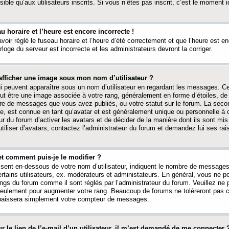
ible qu’aux utilisateurs inscrits. Si vous n’êtes pas inscrit, c’est le moment id
au horaire et l’heure est encore incorrecte !
avoir réglé le fuseau horaire et l’heure d’été correctement et que l’heure est e
rloge du serveur est incorrecte et les administrateurs devront la corriger.
fficher une image sous mon nom d’utilisateur ?
ui peuvent apparaître sous un nom d’utilisateur en regardant les messages. C
peut être une image associée à votre rang, généralement en forme d’étoiles, de
bre de messages que vous avez publiés, ou votre statut sur le forum. La seco
, est connue en tant qu’avatar et est généralement unique ou personnelle à c
ur du forum d’activer les avatars et de décider de la manière dont ils sont mis 
iliser d’avatars, contactez l’administrateur du forum et demandez lui ses rai
et comment puis-je le modifier ?
ssent en-dessous de votre nom d’utilisateur, indiquent le nombre de message
certains utilisateurs, ex. modérateurs et administateurs. En général, vous ne
angs du forum comme il sont réglés par l’administrateur du forum. Veuillez ne
 seulement pour augmenter votre rang. Beaucoup de forums ne toléreront pas c
abaissera simplement votre compteur de messages.
r le lien de l’e-mail d’un utilisateur, il m’est demandé de me connecter 