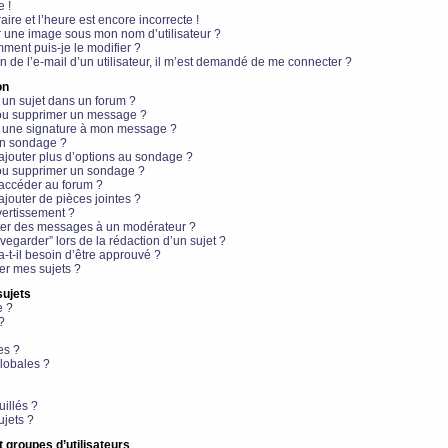
e !
aire et l’heure est encore incorrecte !
r une image sous mon nom d’utilisateur ?
ment puis-je le modifier ?
en de l’e-mail d’un utilisateur, il m’est demandé de me connecter ?
on
 un sujet dans un forum ?
 ou supprimer un message ?
r une signature à mon message ?
un sondage ?
ajouter plus d’options au sondage ?
ou supprimer un sondage ?
 accéder au forum ?
ajouter de pièces jointes ?
vertissement ?
ter des messages à un modérateur ?
egarder” lors de la rédaction d’un sujet ?
t-il besoin d’être approuvé ?
r mes sujets ?
sujets
e ?
?
es ?
lobales ?
uillés ?
ujets ?
t groupes d’utilisateurs