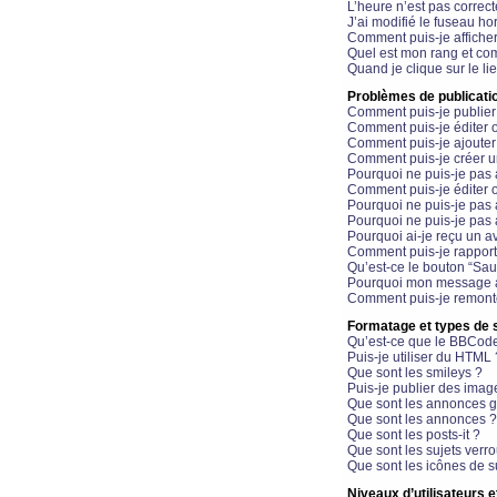
L’heure n’est pas correct
J’ai modifié le fuseau hor
Comment puis-je affiche
Quel est mon rang et com
Quand je clique sur le li
Problèmes de publicati
Comment puis-je publier
Comment puis-je éditer
Comment puis-je ajoute
Comment puis-je créer 
Pourquoi ne puis-je pas 
Comment puis-je éditer 
Pourquoi ne puis-je pas
Pourquoi ne puis-je pas 
Pourquoi ai-je reçu un a
Comment puis-je rappor
Qu’est-ce le bouton “Sauv
Pourquoi mon message a-
Comment puis-je remonte
Formatage et types de 
Qu’est-ce que le BBCod
Puis-je utiliser du HTML 
Que sont les smileys ?
Puis-je publier des imag
Que sont les annonces g
Que sont les annonces ?
Que sont les posts-it ?
Que sont les sujets verro
Que sont les icônes de s
Niveaux d’utilisateurs e