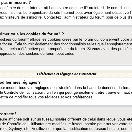
 pas m’inscrire ?
ropriétaire du site Internet ait banni votre adresse IP ou interdit le nom d’utili
vous inscrire. Le propriétaire du site Internet peut avoir également désactivé l’
 visiteurs de s’inscrire. Contactez l’administrateur du forum pour de plus d’
rimer tous les cookies du forum” ?
ookies du forum” efface les cookies crées par le forum qui conservent votre au
e forum. Cela fournit également des fonctionnalités telles que l’enregistrement
u, si cela a été activé par le propriétaire du forum. Si vous avez des probl
uppression des cookies du forum peut aider.
Préférences et réglages de l’utilisateur
difier mes réglages ?
teur inscrit, tous vos réglages sont stockés dans la base de données du forum
e Contrôle de l’utilisateur ; un lien qui peut généralement être trouvé en hau
tra de modifier tous vos réglages et vos préférences.
correcte !
heure affichée soit sur un fuseau horaire différent de celui dans lequel vous ête
 de Contrôle de l’Utilisateur et modifiez le fuseau horaire pour trouver votre z
ork, Sydney, etc. Veuillez noter que la modification du fuseau horaire, comm