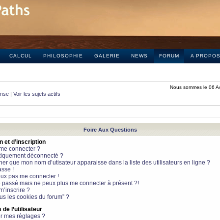
CALCUL
PHILOSOPHIE
GALERIE
NEWS
FORUM
A PROPO
Nous sommes le 06 A
onse
|
Voir les sujets actifs
Foire Aux Questions
et d’inscription
 me connecter ?
tiquement déconnecté ?
 que mon nom d’utisateur apparaisse dans la liste des utilisateurs en ligne ?
sse !
peux pas me connecter !
le passé mais ne peux plus me connecter à présent ?!
m’inscrire ?
ous les cookies du forum” ?
de l’utilisateur
r mes réglages ?