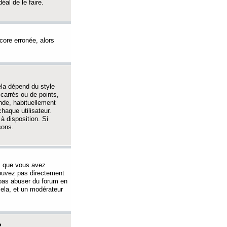
éal de le faire.
ncore erronée, alors
ela dépend du style
 carrés ou de points,
nde, habituellement
haque utilisateur.
à disposition. Si
sons.
s que vous avez
 pouvez pas directement
 pas abuser du forum en
ela, et un modérateur
?