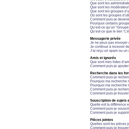
Que sont les administrat
Que sont les modérateur
Que sont les groupes d’ut
Où sont les groupes d’uti
Comment puis-je devenir
Pourquoi certains groupe
Qu’est-ce qu’un “Groupe d
Qu’est-ce que le lien “L’
Messagerie privée
Je ne peux pas envoyer 
Je continue à recevoir d
J’ai reçu un spam ou un 
Amis et ignorés
Que sont mes listes d’am
Comment puis-je ajouter 
Recherche dans les fo
Comment puis-je recherc
Pourquoi ma recherche n
Pourquoi ma recherche r
Comment puis-je recherch
Comment puis-je trouver
Souscription de sujets e
Quelle est la différence e
Comment puis-je souscrir
Comment puis-je supprim
Pièces jointes
Quelles sont les pièces j
Comment puis-je trouver 