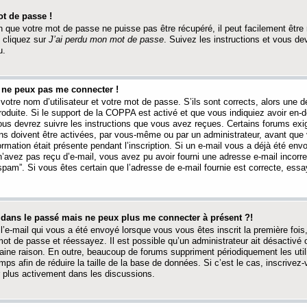
t de passe !
 que votre mot de passe ne puisse pas être récupéré, il peut facilement être ré
 cliquez sur
J’ai perdu mon mot de passe
. Suivez les instructions et vous de
u.
s ne peux pas me connecter !
votre nom d’utilisateur et votre mot de passe. S’ils sont corrects, alors une
produite. Si le support de la COPPA est activé et que vous indiquiez avoir en
 vous devrez suivre les instructions que vous avez reçues. Certains forums ex
ons doivent être activées, par vous-même ou par un administrateur, avant que 
ormation était présente pendant l’inscription. Si un e-mail vous a déjà été env
n’avez pas reçu d’e-mail, vous avez pu avoir fourni une adresse e-mail incorre
“spam”. Si vous êtes certain que l’adresse de e-mail fournie est correcte, ess
t dans le passé mais ne peux plus me connecter à présent ?!
l’e-mail qui vous a été envoyé lorsque vous vous êtes inscrit la première fois
e mot de passe et réessayez. Il est possible qu’un administrateur ait désactivé 
ine raison. En outre, beaucoup de forums suppriment périodiquement les utili
mps afin de réduire la taille de la base de données. Si c’est le cas, inscrive
r plus activement dans les discussions.