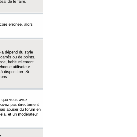
éal de le faire.
ncore erronée, alors
ela dépend du style
 carrés ou de points,
nde, habituellement
haque utilisateur.
à disposition. Si
sons.
s que vous avez
 pouvez pas directement
 pas abuser du forum en
ela, et un modérateur
?