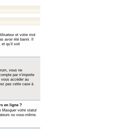
ilisateur et votre mot
s avoir été banni. Il
et qu’il soit
orum, vous ne
 compte par n’importe
i vous accéder au
oyez pas cette case à
s en ligne ?
on
Masquer votre statut
érateurs ou vous-même.