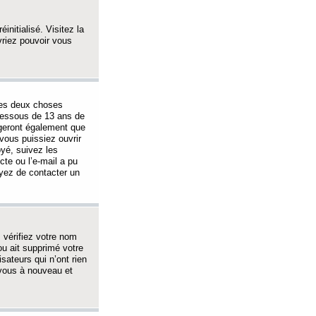
initialisé. Visitez la
vriez pouvoir vous
 des deux choses
-dessous de 13 ans de
igeront également que
vous puissiez ouvrir
oyé, suivez les
cte ou l’e-mail a pu
ayez de contacter un
, vérifiez votre nom
ou ait supprimé votre
sateurs qui n’ont rien
z-vous à nouveau et