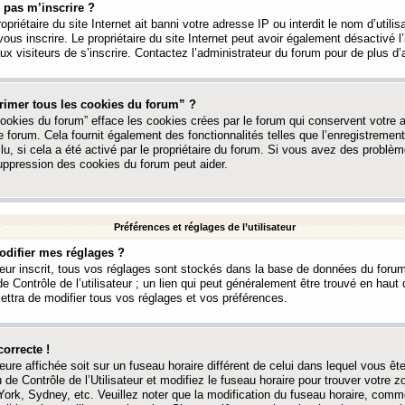
 pas m’inscrire ?
ropriétaire du site Internet ait banni votre adresse IP ou interdit le nom d’utili
vous inscrire. Le propriétaire du site Internet peut avoir également désactivé l’
 visiteurs de s’inscrire. Contactez l’administrateur du forum pour de plus d’
rimer tous les cookies du forum” ?
ookies du forum” efface les cookies crées par le forum qui conservent votre au
e forum. Cela fournit également des fonctionnalités telles que l’enregistrement
u, si cela a été activé par le propriétaire du forum. Si vous avez des probl
uppression des cookies du forum peut aider.
Préférences et réglages de l’utilisateur
difier mes réglages ?
teur inscrit, tous vos réglages sont stockés dans la base de données du forum
e Contrôle de l’utilisateur ; un lien qui peut généralement être trouvé en hau
tra de modifier tous vos réglages et vos préférences.
correcte !
heure affichée soit sur un fuseau horaire différent de celui dans lequel vous ête
 de Contrôle de l’Utilisateur et modifiez le fuseau horaire pour trouver votre z
ork, Sydney, etc. Veuillez noter que la modification du fuseau horaire, comm