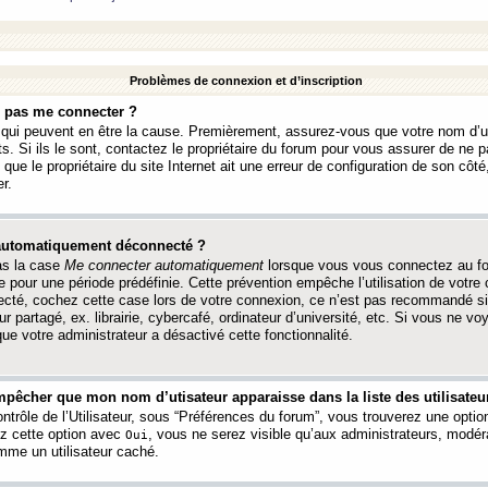
Problèmes de connexion et d’inscription
e pas me connecter ?
s qui peuvent en être la cause. Premièrement, assurez-vous que votre nom d’ut
s. Si ils le sont, contactez le propriétaire du forum pour vous assurer de ne pa
ue le propriétaire du site Internet ait une erreur de configuration de son côté, 
r.
 automatiquement déconnecté ?
as la case
Me connecter automatiquement
lorsque vous vous connectez au f
 pour une période prédéfinie. Cette prévention empêche l’utilisation de votre
necté, cochez cette case lors de votre connexion, ce n’est pas recommandé s
ur partagé, ex. librairie, cybercafé, ordinateur d’université, etc. Si vous ne v
que votre administrateur a désactivé cette fonctionnalité.
pêcher que mon nom d’utisateur apparaisse dans la liste des utilisateur
trôle de l’Utilisateur, sous “Préférences du forum”, vous trouverez une opti
ez cette option avec
, vous ne serez visible qu’aux administrateurs, mod
Oui
me un utilisateur caché.