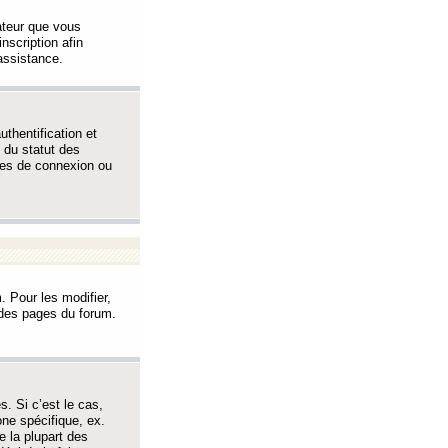
sateur que vous
inscription afin
assistance.
thentification et
 du statut des
èmes de connexion ou
. Pour les modifier,
t des pages du forum.
s. Si c’est le cas,
one spécifique, ex.
e la plupart des