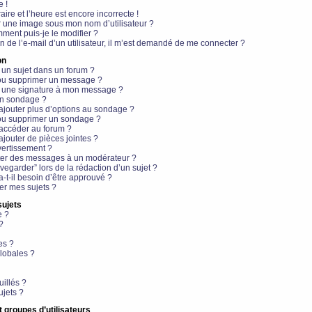
e !
aire et l’heure est encore incorrecte !
r une image sous mon nom d’utilisateur ?
ment puis-je le modifier ?
en de l’e-mail d’un utilisateur, il m’est demandé de me connecter ?
on
 un sujet dans un forum ?
 ou supprimer un message ?
r une signature à mon message ?
un sondage ?
ajouter plus d’options au sondage ?
ou supprimer un sondage ?
 accéder au forum ?
ajouter de pièces jointes ?
vertissement ?
ter des messages à un modérateur ?
egarder” lors de la rédaction d’un sujet ?
t-il besoin d’être approuvé ?
r mes sujets ?
sujets
e ?
?
es ?
lobales ?
uillés ?
ujets ?
t groupes d’utilisateurs