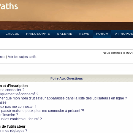
CALCUL
PHILOSOPHIE
GALERIE
NEWS
FORUM
A PROPO
Nous sommes le 09 A
onse
|
Voir les sujets actifs
Foire Aux Questions
et d’inscription
 me connecter ?
tiquement déconnecté ?
 que mon nom d’utisateur apparaisse dans la liste des utilisateurs en ligne ?
sse !
peux pas me connecter !
le passé mais ne peux plus me connecter à présent ?!
m’inscrire ?
ous les cookies du forum” ?
de l’utilisateur
r mes réglages ?