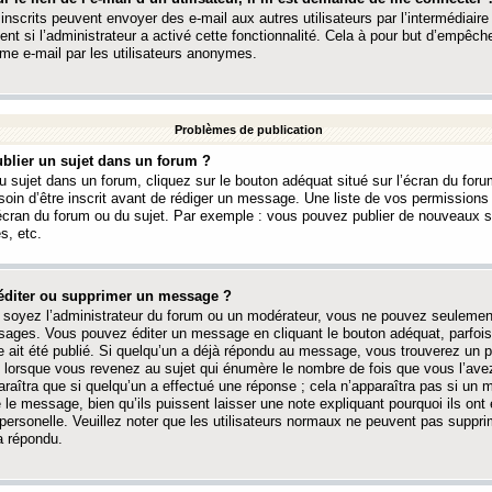
 inscrits peuvent envoyer des e-mail aux autres utilisateurs par l’intermédiaire
ent si l’administrateur a activé cette fonctionnalité. Cela à pour but d’empêcher
me e-mail par les utilisateurs anonymes.
Problèmes de publication
blier un sujet dans un forum ?
 sujet dans un forum, cliquez sur le bouton adéquat situé sur l’écran du forum
oin d’être inscrit avant de rédiger un message. Une liste de vos permission
’écran du forum ou du sujet. Par exemple : vous pouvez publier de nouveaux 
s, etc.
éditer ou supprimer un message ?
soyez l’administrateur du forum ou un modérateur, vous ne pouvez seulement
ages. Vous pouvez éditer un message en cliquant le bouton adéquat, parfois
ait été publié. Si quelqu’un a déjà répondu au message, vous trouverez un pe
orsque vous revenez au sujet qui énumère le nombre de fois que vous l’avez
paraîtra que si quelqu’un a effectué une réponse ; cela n’apparaîtra pas si un
é le message, bien qu’ils puissent laisser une note expliquant pourquoi ils ont
 personelle. Veuillez noter que les utilisateurs normaux ne peuvent pas supp
a répondu.