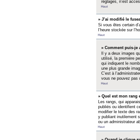
réglages, n’est access
Haut
» J’ai modifié le fuse
Si vous êtes certain d’
l’heure stockée sur l’ho
Haut
» Comment puis-je a
Il y a deux images q
utilisé, la première 
qui indiquent le nom
une plus grande image
C’est à l’administrate
vous ne pouvez pas ut
Haut
» Quel est mon rang 
Les rangs, qui apparai
publiés ou identifient 
modifier le texte des r
y publiant inutilement
ou un administrateur 
Haut
» Quand je clique su