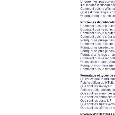
L’heure n’est pas correct
J’ai modifié le fuseau hor
Comment puis-je affiche
Quel est mon rang et com
Quand je clique sur le li
Problèmes de publicati
Comment puis-je publier
Comment puis-je éditer
Comment puis-je ajoute
Comment puis-je créer 
Pourquoi ne puis-je pas 
Comment puis-je éditer 
Pourquoi ne puis-je pas
Pourquoi ne puis-je pas 
Pourquoi ai-je reçu un a
Comment puis-je rappor
Qu’est-ce le bouton “Sauv
Pourquoi mon message a-
Comment puis-je remonte
Formatage et types de 
Qu’est-ce que le BBCod
Puis-je utiliser du HTML 
Que sont les smileys ?
Puis-je publier des imag
Que sont les annonces g
Que sont les annonces ?
Que sont les posts-it ?
Que sont les sujets verro
Que sont les icônes de s
Niveaux d’utilisateurs e