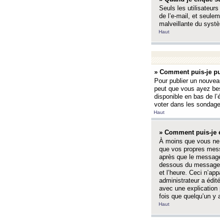
Seuls les utilisateurs
de l’e-mail, et seulem
malveillante du systè
Haut
» Comment puis-je pu
Pour publier un nouveau
peut que vous ayez bes
disponible en bas de l
voter dans les sondage
Haut
» Comment puis-je 
À moins que vous ne 
que vos propres mess
après que le message 
dessous du message l
et l’heure. Ceci n’ap
administrateur a édit
avec une explication
fois que quelqu’un y 
Haut