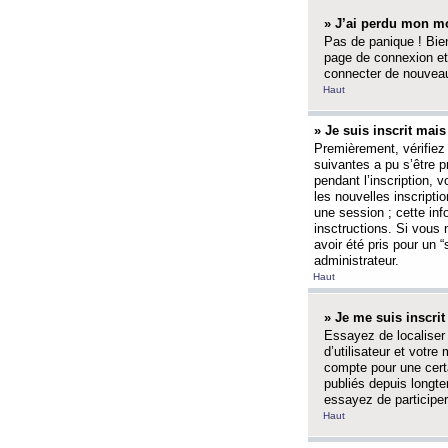
» J’ai perdu mon mo
Pas de panique ! Bien
page de connexion et
connecter de nouvea
Haut
» Je suis inscrit mai
Premièrement, vérifiez 
suivantes a pu s’être 
pendant l’inscription,
les nouvelles inscripti
une session ; cette inf
insctructions. Si vous 
avoir été pris pour un 
administrateur.
Haut
» Je me suis inscri
Essayez de localiser 
d’utilisateur et votr
compte pour une certa
publiés depuis longte
essayez de participe
Haut