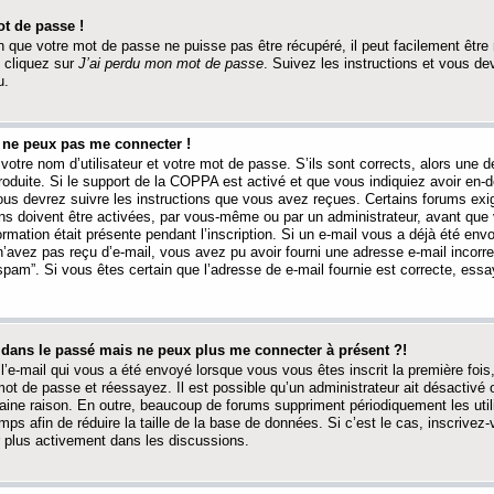
t de passe !
 que votre mot de passe ne puisse pas être récupéré, il peut facilement être ré
 cliquez sur
J’ai perdu mon mot de passe
. Suivez les instructions et vous de
u.
s ne peux pas me connecter !
votre nom d’utilisateur et votre mot de passe. S’ils sont corrects, alors une
produite. Si le support de la COPPA est activé et que vous indiquiez avoir en
 vous devrez suivre les instructions que vous avez reçues. Certains forums ex
ons doivent être activées, par vous-même ou par un administrateur, avant que 
ormation était présente pendant l’inscription. Si un e-mail vous a déjà été env
n’avez pas reçu d’e-mail, vous avez pu avoir fourni une adresse e-mail incorre
“spam”. Si vous êtes certain que l’adresse de e-mail fournie est correcte, ess
t dans le passé mais ne peux plus me connecter à présent ?!
l’e-mail qui vous a été envoyé lorsque vous vous êtes inscrit la première fois
e mot de passe et réessayez. Il est possible qu’un administrateur ait désactivé 
ine raison. En outre, beaucoup de forums suppriment périodiquement les utili
mps afin de réduire la taille de la base de données. Si c’est le cas, inscrive
r plus activement dans les discussions.