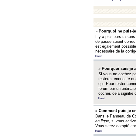
» Pourquoi ne puis-j
Il y a plusieurs raison
de passe soient correct
est également possible q
nécessaire de la corrige
Haut
» Pourquoi suis-je
Si vous ne cochez p
resterez connecté que
qui. Pour rester con
forum par un ordinate
cocher, cela signifie 
Haut
» Comment puis-je em
Dans le Panneau de Con
en ligne
, si vous activ
Vous serez compté com
Haut