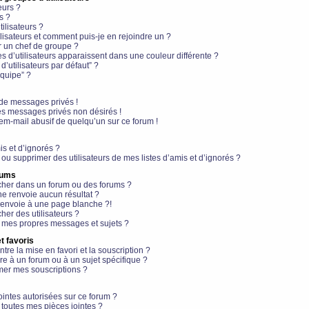
eurs ?
s ?
ilisateurs ?
lisateurs et comment puis-je en rejoindre un ?
 un chef de groupe ?
s d’utilisateurs apparaissent dans une couleur différente ?
’utilisateurs par défaut” ?
équipe” ?
de messages privés !
es messages privés non désirés !
em-mail abusif de quelqu’un sur ce forum !
is et d’ignorés ?
ou supprimer des utilisateurs de mes listes d’amis et d’ignorés ?
rums
her dans un forum ou des forums ?
e renvoie aucun résultat ?
envoie à une page blanche ?!
er des utilisateurs ?
 mes propres messages et sujets ?
t favoris
ntre la mise en favori et la souscription ?
e à un forum ou à un sujet spécifique ?
er mes souscriptions ?
ointes autorisées sur ce forum ?
toutes mes pièces jointes ?