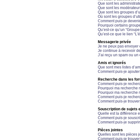
Que sont les administrat
Que sont les modérateur
Que sont les groupes d’ut
Où sont les groupes d’uti
Comment puis-je devenir
Pourquoi certains groupe
Qu’est-ce qu’un “Groupe d
Qu’est-ce que le lien “L’
Messagerie privée
Je ne peux pas envoyer 
Je continue à recevoir d
J’ai reçu un spam ou un 
Amis et ignorés
Que sont mes listes d’am
Comment puis-je ajouter 
Recherche dans les fo
Comment puis-je recherc
Pourquoi ma recherche n
Pourquoi ma recherche r
Comment puis-je recherch
Comment puis-je trouver
Souscription de sujets e
Quelle est la différence e
Comment puis-je souscrir
Comment puis-je supprim
Pièces jointes
Quelles sont les pièces j
Comment puis-je trouver 