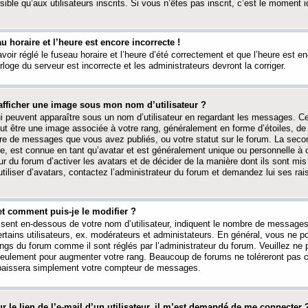
ible qu’aux utilisateurs inscrits. Si vous n’êtes pas inscrit, c’est le moment id
au horaire et l’heure est encore incorrecte !
avoir réglé le fuseau horaire et l’heure d’été correctement et que l’heure est e
rloge du serveur est incorrecte et les administrateurs devront la corriger.
fficher une image sous mon nom d’utilisateur ?
ui peuvent apparaître sous un nom d’utilisateur en regardant les messages. C
peut être une image associée à votre rang, généralement en forme d’étoiles, de
bre de messages que vous avez publiés, ou votre statut sur le forum. La seco
, est connue en tant qu’avatar et est généralement unique ou personnelle à c
ur du forum d’activer les avatars et de décider de la manière dont ils sont mis 
iliser d’avatars, contactez l’administrateur du forum et demandez lui ses rai
et comment puis-je le modifier ?
ssent en-dessous de votre nom d’utilisateur, indiquent le nombre de message
certains utilisateurs, ex. modérateurs et administateurs. En général, vous ne
angs du forum comme il sont réglés par l’administrateur du forum. Veuillez ne
 seulement pour augmenter votre rang. Beaucoup de forums ne toléreront pas c
abaissera simplement votre compteur de messages.
r le lien de l’e-mail d’un utilisateur, il m’est demandé de me connecter 