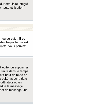
 du formulaire intégré
 toute utilisation
 ou du sujet. Il se
s de chaque forum est
sujets, vous pouvez
 éditer ou supprimer
 limité dans le temps
tit bout de texte en
 édité, avec la date
 modérateur ou un
 édité le message
rimer de message une